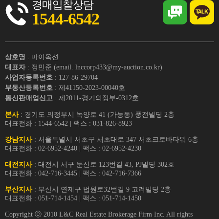
경매입찰상담
1544-6542
상호명
: 마이옥션
대표자
: 정민준 (email. lnccorp433@my-auction.co.kr)
사업자등록번호
: 127-86-29704
부동산등록번호
: 제41150-2023-00040호
통신판매업신고
: 제2011-경기의정부-0312호
본사
: 경기도 의정부시 녹양로 41 (가능동) 풍전빌딩 2층
대표전화 : 1544-6542 | 팩스 : 031-826-8923
강남지사
: 서울특별시 서초구 서초대로 347 서초크로바타워 6층
대표전화 : 02-6952-4240 | 팩스 : 02-6952-4230
대전지사
: 대전시 서구 둔산로 123번길 43, PJ빌딩 302호
대표전화 : 042-716-3445 | 팩스 : 042-716-7366
부산지사
: 부산시 연제구 법원로32번길 9 고려빌딩 2층
대표전화 : 051-714-1454 | 팩스 : 051-714-1450
Copyright ⓒ 2010 L&C Real Estate Brokerage Firm Inc. All rights