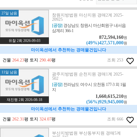
27일 남음
창원지방법원 마산지원 경매2계 2025-
20925
[공장]
경상남도 창원시 마산회원구 내서읍
삼계리 366-1
872,594,160
원
유찰 2회 2026-09-03
(49%)427,571,000
원
마이옥션에서 추천하는 경매물건입니다
건물
264.23
평 토지
290.40
평
조회 253
11일 남음
광주지방법원 순천지원 경매1계 2025-
502
[공장]
전라남도 여수시 오천동 177-3 외 1필
지
1,660,615,210
원
재진행 2회 2026-08-18
(56%)929,945,000
원
마이옥션에서 추천하는 경매물건입니다
건물
262.31
평 토지
324.07
평
조회 666
부산지방법원 부산동부지원 경매5계