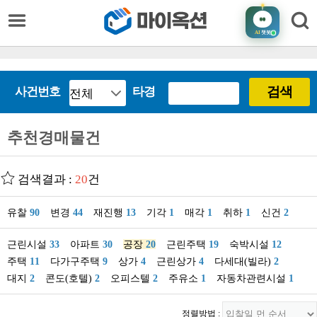
AI
챗봇
검색
사건번호
타경
추천경매물건
검색결과 :
20
건
유찰
90
변경
44
재진행
13
기각
1
매각
1
취하
1
신건
2
근린시설
33
아파트
30
공장
20
근린주택
19
숙박시설
12
주택
11
다가구주택
9
상가
4
근린상가
4
다세대(빌라)
2
대지
2
콘도(호텔)
2
오피스텔
2
주유소
1
자동차관련시설
1
정렬방법 :