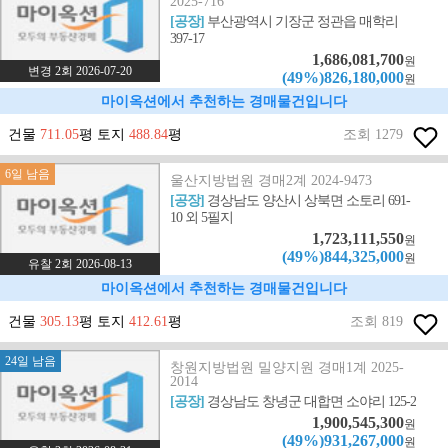
2025-716
[공장]
부산광역시 기장군 정관읍 매학리
397-17
1,686,081,700
원
변경 2회 2026-07-20
(49%)826,180,000
원
마이옥션에서 추천하는 경매물건입니다
건물
711.05
평 토지
488.84
평
조회 1279
6일 남음
울산지방법원 경매2계 2024-9473
[공장]
경상남도 양산시 상북면 소토리 691-
10 외 5필지
1,723,111,550
원
(49%)844,325,000
원
유찰 2회 2026-08-13
마이옥션에서 추천하는 경매물건입니다
건물
305.13
평 토지
412.61
평
조회 819
24일 남음
창원지방법원 밀양지원 경매1계 2025-
2014
[공장]
경상남도 창녕군 대합면 소야리 125-2
1,900,545,300
원
(49%)931,267,000
원