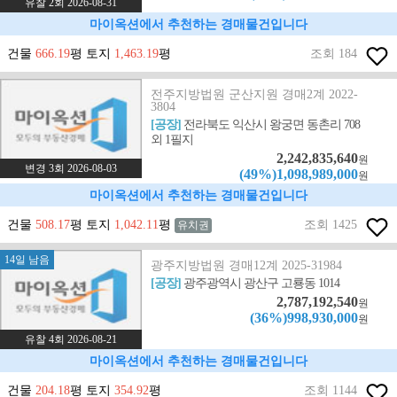
유찰 2회 2026-08-31
마이옥션에서 추천하는 경매물건입니다
건물
666.19
평 토지
1,463.19
평
조회 184
전주지방법원 군산지원 경매2계 2022-
3804
[공장]
전라북도 익산시 왕궁면 동촌리 708
외 1필지
2,242,835,640
원
변경 3회 2026-08-03
(49%)1,098,989,000
원
마이옥션에서 추천하는 경매물건입니다
건물
508.17
평 토지
1,042.11
평
조회 1425
유치권
14일 남음
광주지방법원 경매12계 2025-31984
[공장]
광주광역시 광산구 고룡동 1014
2,787,192,540
원
(36%)998,930,000
원
유찰 4회 2026-08-21
마이옥션에서 추천하는 경매물건입니다
건물
204.18
평 토지
354.92
평
조회 1144