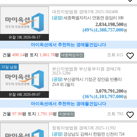
대전지방법원 경매3계 2025-502408
[공장]
세종특별자치시 연동면 응암리 108
2,834,198,500
원
(49%)1,388,757,000
원
유찰 3회 2026-06-17
마이옥션에서 추천하는 경매물건입니다
건물
498.14
평 토지
1,061.78
평
조회 615
대항력임차인
31일 남음
부산지방법원 부산동부지원 경매2계
2023-5286
[공장]
부산광역시 기장군 장안읍 반룡리
25-8 외 2필지
3,079,791,200
원
유찰 4회 2026-09-07
(36%)1,103,797,000
원
마이옥션에서 추천하는 경매물건입니다
건물
97.90
평 토지
1,791.10
평
조회 793
지분매각
창원지방법원 경매3계 2025-11392
[공장]
경상남도 김해시 한림면 신천리 724