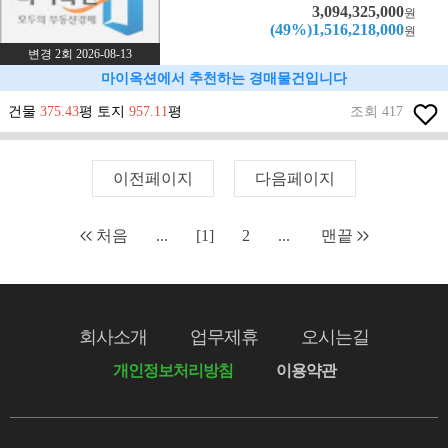
3,094,325,000
원
(49%)1,516,218,000
원
변경 2회 2026-08-13
마이옥션에서 추천하는 경매물건입니다
건물
375.43
평 토지
957.11
평
조회 417
이전페이지
다음페이지
처음
...
[1]
2
...
맨끝
회사소개
업무제휴
오시는길
개인정보처리방침
이용약관