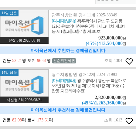
11일 남음
광주지방법원 경매11계 2025-33349
[다세대(빌라)]
광주광역시 광산구 도천동
121-3 윤슬의아침수완5차더시그니처 제104
동 제1층,2층,3층,4층 제101호
923,000,000
원
유찰 3회 2026-08-18
(45%)413,504,000
원
마이옥션에서 추천하는 경매물건입니다
건물
52.21
평 토지
96.61
평
조회 1304
선순위전세권
14일 남음
광주지방법원 경매12계 2024-71993
[다세대(빌라)]
광주광역시 광산구 북문대로
583번길 35, 제1동 제1,2,지하1층 제105호 (수
완동,디프리마수완)
2,820,000,000
원
재진행 3회 2026-08-21
(45%)1,263,360,000
원
마이옥션에서 추천하는 경매물건입니다
건물
82.08
평 토지
173.61
평
조회 1613