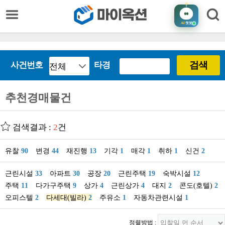
AI
챗봇
검색
사건번호
타경
추천경매물건
검색결과 :
2
건
유찰
90
변경
44
재진행
13
기각
1
매각
1
취하
1
신건
2
근린시설
33
아파트
30
공장
20
근린주택
19
숙박시설
12
주택
11
다가구주택
9
상가
4
근린상가
4
대지
2
콘도(호텔)
2
오피스텔
2
다세대(빌라)
2
주유소
1
자동차관련시설
1
정렬방법 :