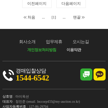
이전페이지
다음페이지
처음
...
[1]
...
맨끝
회사소개
업무제휴
오시는길
개인정보처리방침
이용약관
경매입찰상담
1544-6542
상호명
: 마이옥션
대표자
: 정민준 (email. lnccorp433@my-auction.co.kr)
사업자등록번호
: 127-86-29704