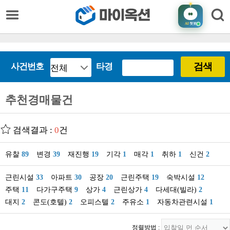
AI
챗봇
검색
사건번호
타경
추천경매물건
검색결과 :
0
건
유찰
89
변경
39
재진행
19
기각
1
매각
1
취하
1
신건
2
근린시설
33
아파트
30
공장
20
근린주택
19
숙박시설
12
주택
11
다가구주택
9
상가
4
근린상가
4
다세대(빌라)
2
대지
2
콘도(호텔)
2
오피스텔
2
주유소
1
자동차관련시설
1
정렬방법 :