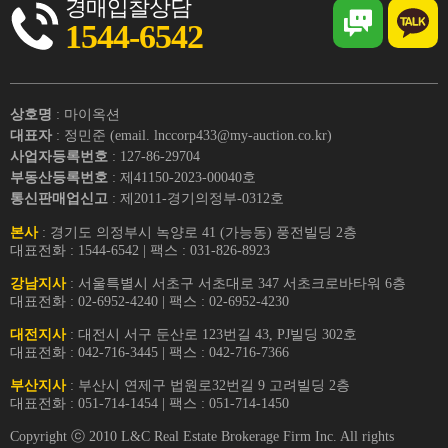
경매입찰상담
1544-6542
상호명
: 마이옥션
대표자
: 정민준 (email. lnccorp433@my-auction.co.kr)
사업자등록번호
: 127-86-29704
부동산등록번호
: 제41150-2023-00040호
통신판매업신고
: 제2011-경기의정부-0312호
본사
: 경기도 의정부시 녹양로 41 (가능동) 풍전빌딩 2층
대표전화 : 1544-6542 | 팩스 : 031-826-8923
강남지사
: 서울특별시 서초구 서초대로 347 서초크로바타워 6층
대표전화 : 02-6952-4240 | 팩스 : 02-6952-4230
대전지사
: 대전시 서구 둔산로 123번길 43, PJ빌딩 302호
대표전화 : 042-716-3445 | 팩스 : 042-716-7366
부산지사
: 부산시 연제구 법원로32번길 9 고려빌딩 2층
대표전화 : 051-714-1454 | 팩스 : 051-714-1450
Copyright ⓒ 2010 L&C Real Estate Brokerage Firm Inc. All rights