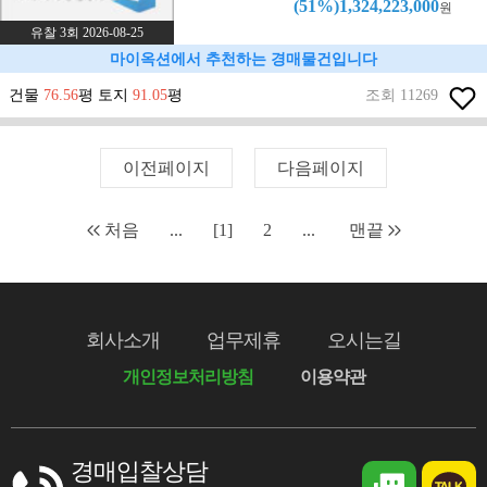
(51%)1,324,223,000
원
유찰 3회 2026-08-25
마이옥션에서 추천하는 경매물건입니다
건물
76.56
평 토지
91.05
평
조회 11269
이전페이지
다음페이지
처음
...
[1]
2
...
맨끝
회사소개
업무제휴
오시는길
개인정보처리방침
이용약관
경매입찰상담