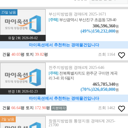
25일 남음
부산지방법원 경매6계 2025-1671
[주택]
부산광역시 부산진구 초읍동 528-40
306,596,360
원
(49%)150,232,000
원
유찰 2회 2026-09-02
마이옥션에서 추천하는 경매물건입니다
건물
40.03
평 토지
39.02
평
조회 1164
전주지방법원 경매4계 2025-646
[주택]
전북특별자치도 완주군 구이면 계곡
리 3-41 외 6필지
465,785,340
원
(70%)326,050,000
원
변경 1회 2026-02-23
마이옥션에서 추천하는 경매물건입니다
건물
66.64
평 토지
172.90
평
조회 1462
지분매각
2일 남음
창원지방법원 통영지원 경매6계 2025-
21700