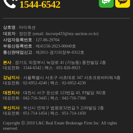
1544-6542
상호명
: 마이옥션
대표자
: 정민준 (email. lnccorp433@my-auction.co.kr)
사업자등록번호
: 127-86-29704
부동산등록번호
: 제41150-2023-00040호
통신판매업신고
: 제2011-경기의정부-0312호
본사
: 경기도 의정부시 녹양로 41 (가능동) 풍전빌딩 2층
대표전화 : 1544-6542 | 팩스 : 031-826-8923
강남지사
: 서울특별시 서초구 서초대로 347 서초크로바타워 6층
대표전화 : 02-6952-4240 | 팩스 : 02-6952-4230
대전지사
: 대전시 서구 둔산로 123번길 43, PJ빌딩 302호
대표전화 : 042-716-3445 | 팩스 : 042-716-7366
부산지사
: 부산시 연제구 법원로32번길 9 고려빌딩 2층
대표전화 : 051-714-1454 | 팩스 : 051-714-1450
Copyright ⓒ 2010 L&C Real Estate Brokerage Firm Inc. All rights
reserved.