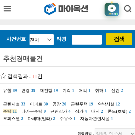
AI
챗봇
검색
사건번호
타경
추천경매물건
검색결과 :
11
건
유찰
89
변경
39
재진행
19
기각
1
매각
1
취하
1
신건
2
근린시설
33
아파트
30
공장
20
근린주택
19
숙박시설
12
주택
11
다가구주택
9
근린상가
4
상가
4
대지
2
콘도(호텔)
2
오피스텔
2
다세대(빌라)
2
주유소
1
자동차관련시설
1
정렬방법 :