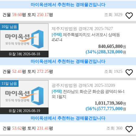
마이옥션에서 추천하는 경매물건입니다
건물
59.60
평 토지
250.17
평
조회 3029
10일 남음
제주지방법원 경매2계 2025-7627
[주택]
제주특별자치도 서귀포시 상예동
4547-4
840,605,800
원
(34%)288,328,000
원
유찰 3회 2026-08-18
마이옥션에서 추천하는 경매물건입니다
건물
52.41
평 토지
272.25
평
조회 1925
11일 남음
광주지방법원 경매5계 2025-33209
[주택]
전라남도 화순군 화순읍 광덕리 66-1
외 1필지
1,031,739,360
원
(56%)577,775,000
원
유찰 2회 2026-08-19
마이옥션에서 추천하는 경매물건입니다
건물
53.62
평 토지
231.41
평
조회 360