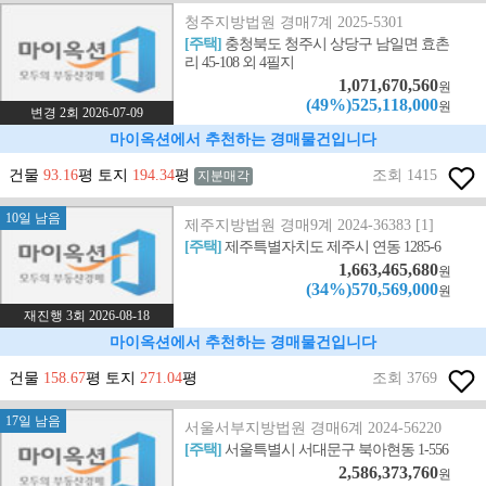
청주지방법원 경매7계 2025-5301
[주택]
충청북도 청주시 상당구 남일면 효촌
리 45-108 외 4필지
1,071,670,560
원
(49%)525,118,000
원
변경 2회 2026-07-09
마이옥션에서 추천하는 경매물건입니다
건물
93.16
평 토지
194.34
평
조회 1415
지분매각
10일 남음
제주지방법원 경매9계 2024-36383 [1]
[주택]
제주특별자치도 제주시 연동 1285-6
1,663,465,680
원
(34%)570,569,000
원
재진행 3회 2026-08-18
마이옥션에서 추천하는 경매물건입니다
건물
158.67
평 토지
271.04
평
조회 3769
17일 남음
서울서부지방법원 경매6계 2024-56220
[주택]
서울특별시 서대문구 북아현동 1-556
2,586,373,760
원