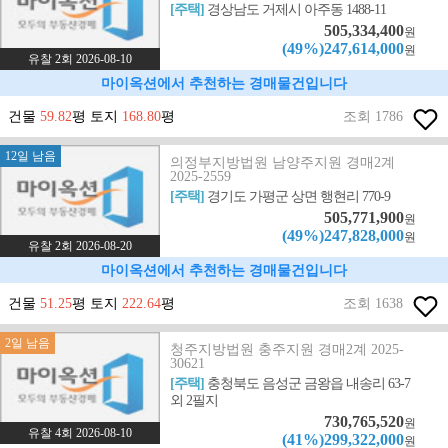
[주택]
경상남도 거제시 아주동 1488-11
505,334,400
원
(49%)247,614,000
원
유찰 2회 2026-08-10
마이옥션에서 추천하는 경매물건입니다
건물
59.82
평 토지
168.80
평
조회 1786
12일 남음
의정부지방법원 남양주지원 경매2계
2025-2559
[주택]
경기도 가평군 상면 행현리 770-9
505,771,900
원
(49%)247,828,000
원
유찰 2회 2026-08-20
마이옥션에서 추천하는 경매물건입니다
건물
51.25
평 토지
222.64
평
조회 1638
2일 남음
청주지방법원 충주지원 경매2계 2025-
30621
[주택]
충청북도 음성군 금왕읍 내송리 63-7
외 2필지
730,765,520
원
유찰 4회 2026-08-10
(41%)299,322,000
원