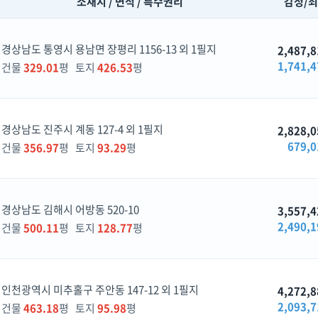
소재지 / 면적 / 특수권리
감정/
경상남도 통영시 용남면 장평리 1156-13 외 1필지
2,487,8
1,741,4
건물
329.01
평 토지
426.53
평
경상남도 진주시 계동 127-4 외 1필지
2,828,0
679,0
건물
356.97
평 토지
93.29
평
경상남도 김해시 어방동 520-10
3,557,4
2,490,1
건물
500.11
평 토지
128.77
평
인천광역시 미추홀구 주안동 147-12 외 1필지
4,272,8
2,093,7
건물
463.18
평 토지
95.98
평