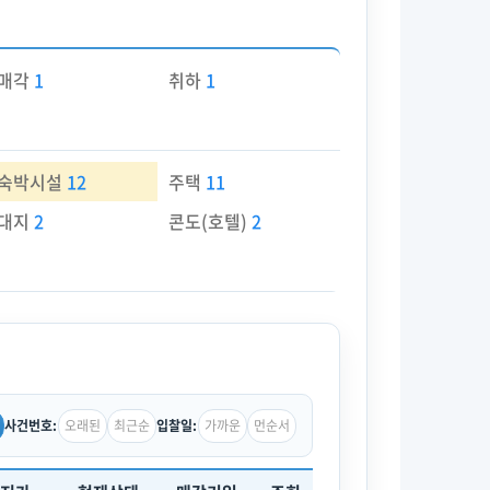
매각
1
취하
1
숙박시설
12
주택
11
대지
2
콘도(호텔)
2
오래된
최근순
가까운
먼순서
사건번호:
입찰일: