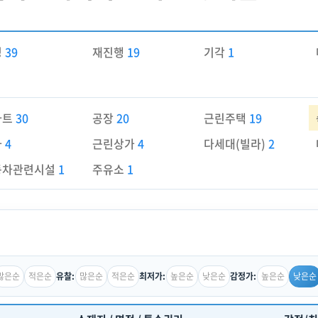
경
39
재진행
19
기각
1
파트
30
공장
20
근린주택
19
가
4
근린상가
4
다세대(빌라)
2
동차관련시설
1
주유소
1
많은순
적은순
많은순
적은순
높은순
낮은순
높은순
낮은순
유찰:
최저가:
감정가: