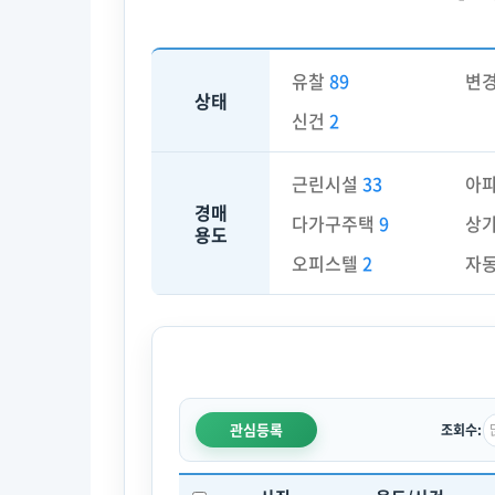
유찰
89
변
상태
신건
2
근린시설
33
아
경매
다가구주택
9
상
용도
오피스텔
2
자
관심등록
조회수: