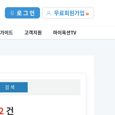
로 그 인
무료회원가입
가이드
고객지원
마이옥션TV
검 색
2
건