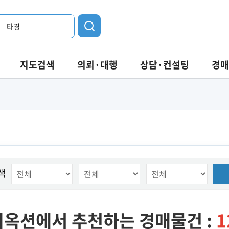
타경
지도검색
의뢰·대행
상담·컨설팅
경매
색
옥션에서 추천하는 경매물건 :
1