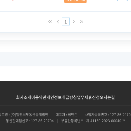
1
회사소개
이용약관
개인정보취급방침
업무제휴신청
오시는길
상호명 : (주)엘앤씨부동산중개법인
|
대표자 : 정민준
|
사업자등록번호 : 127-86-2970
통신판매업신고 : 127-86-29704
|
부동산등록번호 : 제 41150-2023-00040 호