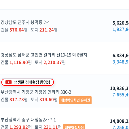
경상남도 진주시 봉곡동 2-4
5,620,5
1,927,8
건물
576.64
평 토지
211.24
평
경상남도 남해군 고현면 갈화리 산19-15 외 6필지
6,834,6
3,348,9
건물
1,116.90
평 토지
2,210.37
평
10,936,3
부산광역시 기장군 기장읍 연화리 330-2
7,655,4
건물
817.73
평 토지
314.60
평
대항력임차인 유치권
부산광역시 중구 대청동2가 7-1
14,808,2
건물
1,293.92
평 토지
231.11
평
7,256,0
대항력임차인