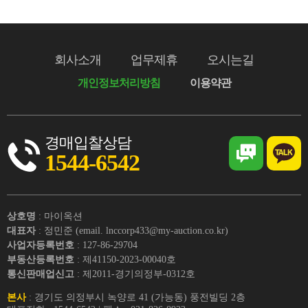
회사소개
업무제휴
오시는길
개인정보처리방침
이용약관
경매입찰상담
1544-6542
상호명
: 마이옥션
대표자
: 정민준 (email. lnccorp433@my-auction.co.kr)
사업자등록번호
: 127-86-29704
부동산등록번호
: 제41150-2023-00040호
통신판매업신고
: 제2011-경기의정부-0312호
본사
: 경기도 의정부시 녹양로 41 (가능동) 풍전빌딩 2층