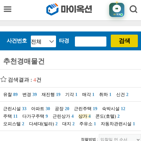
AI
챗봇
검색
사건번호
타경
추천경매물건
검색결과 :
4
건
유찰
89
변경
39
재진행
19
기각
1
매각
1
취하
1
신건
2
근린시설
33
아파트
30
공장
20
근린주택
19
숙박시설
12
주택
11
다가구주택
9
근린상가
4
상가
4
콘도(호텔)
2
오피스텔
2
다세대(빌라)
2
대지
2
주유소
1
자동차관련시설
1
정렬방법 :