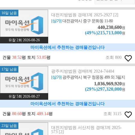
16일 남음
대전지방법원 경매3계 2025-2927 [2]
[상가]
대전광역시 중구 문화동 11-80
440,230,600
원
(49%)215,713,000
원
유찰 2회 2026-08-26
마이옥션에서 추천하는 경매물건입니다
건물
38.52
평 토지
53.85
평
조회 800
17일 남음
광주지방법원 경매8계 2024-74404
[상가]
광주광역시 북구 청풍동 499 외 3필지
1,036,969,920
원
(29%)297,320,000
원
유찰 5회 2026-08-27
마이옥션에서 추천하는 경매물건입니다
건물
80.60
평 토지
489.14
평
조회 3115
23일 남음
대전지방법원 서산지원 경매3계 2025-
573 [2]