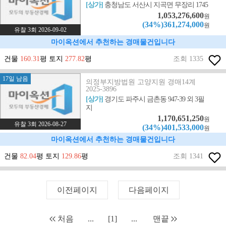
[상가]
충청남도 서산시 지곡면 무장리 1745
1,053,276,600
원
(34%)361,274,000
원
유찰 3회 2026-09-02
마이옥션에서 추천하는 경매물건입니다
건물
160.31
평 토지
277.82
평
조회 1335
17일 남음
의정부지방법원 고양지원 경매14계
2025-3896
[상가]
경기도 파주시 금촌동 947-39 외 3필
지
1,170,651,250
원
유찰 3회 2026-08-27
(34%)401,533,000
원
마이옥션에서 추천하는 경매물건입니다
건물
82.04
평 토지
129.86
평
조회 1341
이전페이지
다음페이지
처음
...
[1]
...
맨끝