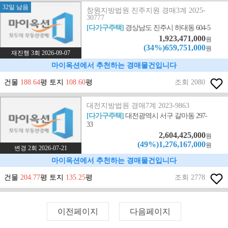
32일 남음
창원지방법원 진주지원 경매3계 2025-
30777
[다가구주택]
경상남도 진주시 하대동 604-5
1,923,471,000
원
(34%)659,751,000
원
재진행 3회 2026-09-07
마이옥션에서 추천하는 경매물건입니다
건물
188.64
평 토지
108.60
평
조회 2080
대전지방법원 경매7계 2023-9863
[다가구주택]
대전광역시 서구 갈마동 297-
33
2,604,425,000
원
(49%)1,276,167,000
원
변경 2회 2026-07-21
마이옥션에서 추천하는 경매물건입니다
건물
204.77
평 토지
135.25
평
조회 2778
이전페이지
다음페이지