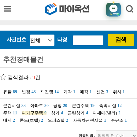
AI
챗봇
검색
사건번호
타경
추천경매물건
검색결과 :
9
건
유찰
89
변경
43
재진행
14
기각
1
매각
1
신건
3
취하
1
근린시설
33
아파트
30
공장
20
근린주택
19
숙박시설
12
주택
11
다가구주택
9
상가
4
근린상가
4
다세대(빌라)
2
대지
2
콘도(호텔)
2
오피스텔
2
자동차관련시설
1
주유소
1
정렬방법 :