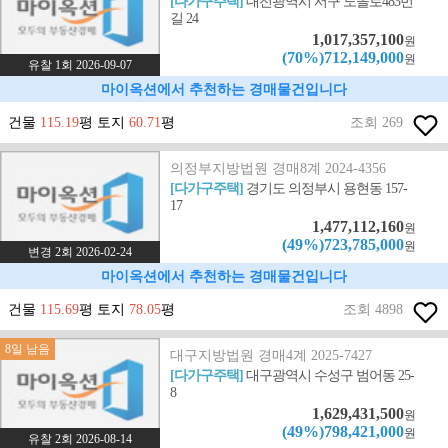
[다가구주택]
대전광역시 서구 도솔로483번
길 24
1,017,357,100
원
(70%)712,149,000
원
유찰 1회 2026-09-07
마이옥션에서 추천하는 경매물건입니다
건물
115.19
평 토지
60.71
평
조회 269
의정부지방법원 경매8계 2024-4356
[다가구주택]
경기도 의정부시 용현동 157-
17
1,477,112,160
원
(49%)723,785,000
원
변경 2회 2026-02-24
마이옥션에서 추천하는 경매물건입니다
건물
115.69
평 토지
78.05
평
조회 4898
8일 남음
대구지방법원 경매4계 2025-7427
[다가구주택]
대구광역시 수성구 범어동 25-
8
1,629,431,500
원
(49%)798,421,000
원
유찰 2회 2026-08-14