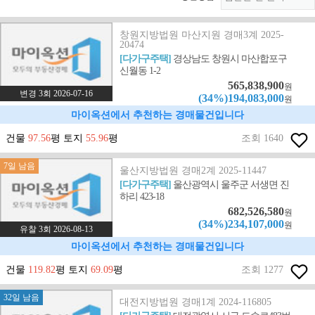
창원지방법원 마산지원 경매3계 2025-
20474
[다가구주택]
경상남도 창원시 마산합포구
신월동 1-2
565,838,900
원
변경 3회 2026-07-16
(34%)194,083,000
원
마이옥션에서 추천하는 경매물건입니다
건물
97.56
평 토지
55.96
평
조회 1640
7일 남음
울산지방법원 경매2계 2025-11447
[다가구주택]
울산광역시 울주군 서생면 진
하리 423-18
682,526,580
원
(34%)234,107,000
원
유찰 3회 2026-08-13
마이옥션에서 추천하는 경매물건입니다
건물
119.82
평 토지
69.09
평
조회 1277
32일 남음
대전지방법원 경매1계 2024-116805