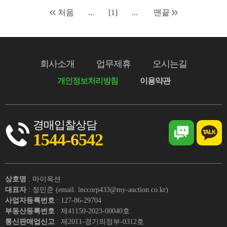
처음
...
[1]
...
맨끝
회사소개
업무제휴
오시는길
개인정보처리방침
이용약관
경매입찰상담
1544-6542
상호명
: 마이옥션
대표자
: 정민준 (email. lnccorp433@my-auction.co.kr)
사업자등록번호
: 127-86-29704
부동산등록번호
: 제41150-2023-00040호
통신판매업신고
: 제2011-경기의정부-0312호