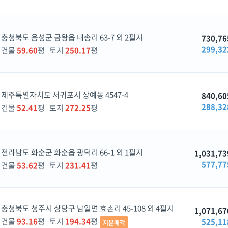
충청북도 음성군 금왕읍 내송리 63-7 외 2필지
730,76
299,32
건물
59.60
평 토지
250.17
평
제주특별자치도 서귀포시 상예동 4547-4
840,60
288,32
건물
52.41
평 토지
272.25
평
전라남도 화순군 화순읍 광덕리 66-1 외 1필지
1,031,73
577,77
건물
53.62
평 토지
231.41
평
충청북도 청주시 상당구 남일면 효촌리 45-108 외 4필지
1,071,67
건물
93.16
평 토지
194.34
평
525,11
지분매각