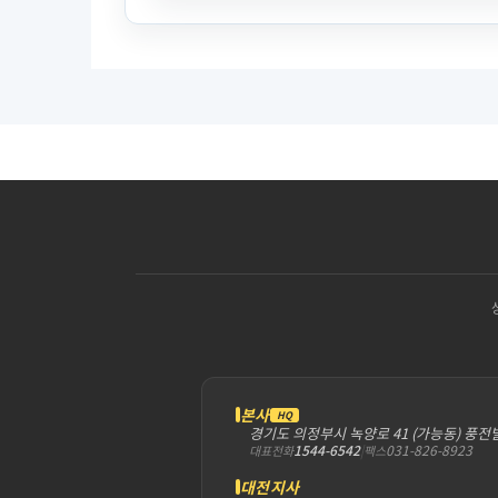
본사
HQ
경기도 의정부시 녹양로 41 (가능동) 풍전
1544-6542
|
031-826-8923
대표전화
팩스
대전지사