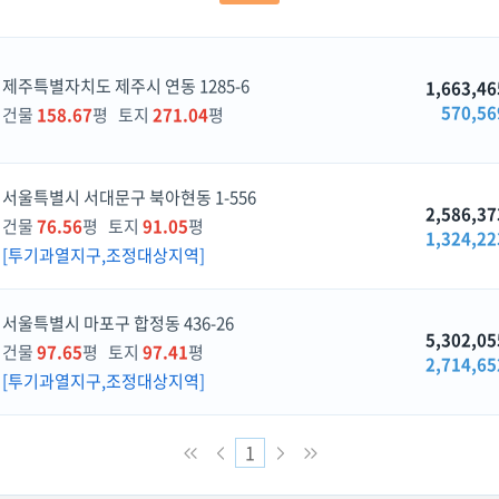
제주특별자치도 제주시 연동 1285-6
1,663,46
570,56
건물
158.67
평 토지
271.04
평
서울특별시 서대문구 북아현동 1-556
2,586,37
건물
76.56
평 토지
91.05
평
1,324,22
[투기과열지구,조정대상지역]
서울특별시 마포구 합정동 436-26
5,302,05
건물
97.65
평 토지
97.41
평
2,714,65
[투기과열지구,조정대상지역]
1