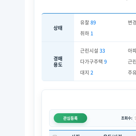
유찰
89
변
상태
취하
1
근린시설
33
아
경매
다가구주택
9
근
용도
대지
2
주
관심등록
조회수: