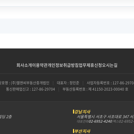
회사소개
이용약관
개인정보취급방침
업무제휴신청
오시는길
상호명 : (주)엘앤씨부동산중개법인
|
대표자 : 정민준
|
사업자등록번호 : 127-86-2970
통신판매업신고 : 127-86-29704
|
부동산등록번호 : 제 41150-2023-00040 호
강남지사
빌딩 2층
서울특별시 서초구 서초대로 347 
02-6952-4240
|
02-6952
대표전화
팩스
부산지사