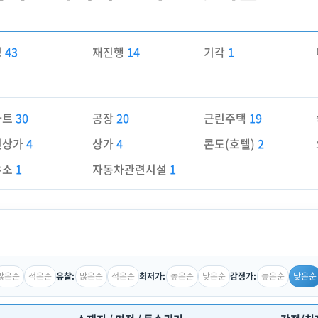
경
43
재진행
14
기각
1
파트
30
공장
20
근린주택
19
린상가
4
상가
4
콘도(호텔)
2
유소
1
자동차관련시설
1
많은순
적은순
많은순
적은순
높은순
낮은순
높은순
낮은순
유찰:
최저가:
감정가: