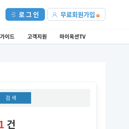
로 그 인
무료회원가입
가이드
고객지원
마이옥션TV
검 색
1
건