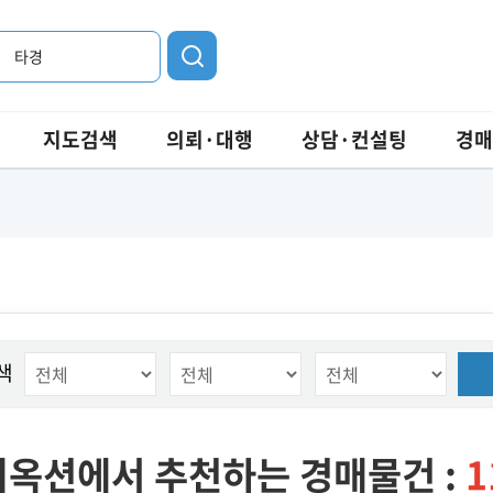
타경
지도검색
의뢰·대행
상담·컨설팅
경매
색
옥션에서 추천하는 경매물건 :
1