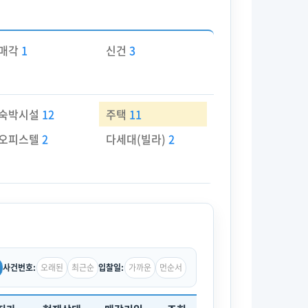
매각
1
신건
3
숙박시설
12
주택
11
오피스텔
2
다세대(빌라)
2
오래된
최근순
가까운
먼순서
사건번호:
입찰일: