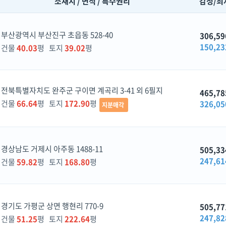
소재지 / 면적 / 특수권리
감정/최
부산광역시 부산진구 초읍동 528-40
306,59
150,23
건물
40.03
평 토지
39.02
평
전북특별자치도 완주군 구이면 계곡리 3-41 외 6필지
465,78
건물
66.64
평 토지
172.90
평
326,05
지분매각
경상남도 거제시 아주동 1488-11
505,33
247,61
건물
59.82
평 토지
168.80
평
경기도 가평군 상면 행현리 770-9
505,77
247,82
건물
51.25
평 토지
222.64
평