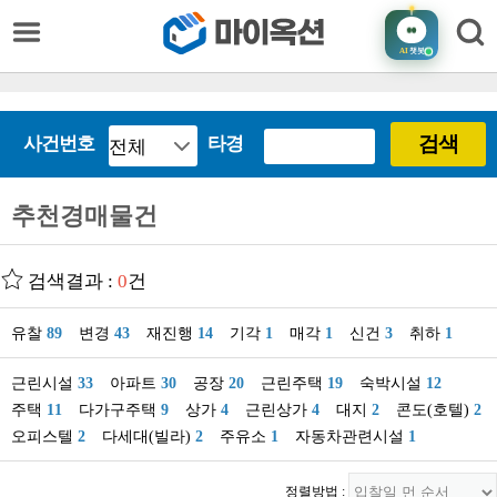
AI
챗봇
검색
사건번호
타경
추천경매물건
검색결과 :
0
건
유찰
89
변경
43
재진행
14
기각
1
매각
1
신건
3
취하
1
근린시설
33
아파트
30
공장
20
근린주택
19
숙박시설
12
주택
11
다가구주택
9
상가
4
근린상가
4
대지
2
콘도(호텔)
2
오피스텔
2
다세대(빌라)
2
주유소
1
자동차관련시설
1
정렬방법 :