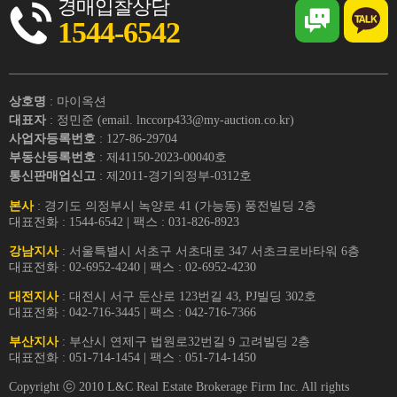
경매입찰상담
1544-6542
상호명
: 마이옥션
대표자
: 정민준 (email. lnccorp433@my-auction.co.kr)
사업자등록번호
: 127-86-29704
부동산등록번호
: 제41150-2023-00040호
통신판매업신고
: 제2011-경기의정부-0312호
본사
: 경기도 의정부시 녹양로 41 (가능동) 풍전빌딩 2층
대표전화 : 1544-6542 | 팩스 : 031-826-8923
강남지사
: 서울특별시 서초구 서초대로 347 서초크로바타워 6층
대표전화 : 02-6952-4240 | 팩스 : 02-6952-4230
대전지사
: 대전시 서구 둔산로 123번길 43, PJ빌딩 302호
대표전화 : 042-716-3445 | 팩스 : 042-716-7366
부산지사
: 부산시 연제구 법원로32번길 9 고려빌딩 2층
대표전화 : 051-714-1454 | 팩스 : 051-714-1450
Copyright ⓒ 2010 L&C Real Estate Brokerage Firm Inc. All rights