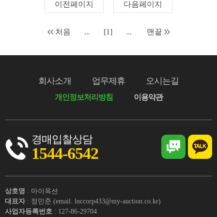
이전페이지
다음페이지
처음
...
[1]
...
맨끝
회사소개
업무제휴
오시는길
개인정보처리방침
이용약관
경매입찰상담
1544-6542
상호명
: 마이옥션
대표자
: 정민준 (email. lnccorp433@my-auction.co.kr)
사업자등록번호
: 127-86-29704