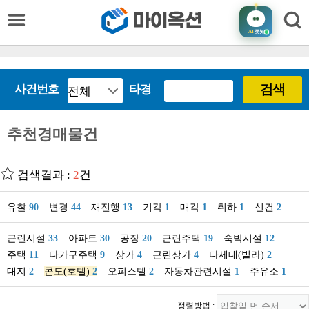
AI
챗봇
검색
사건번호
타경
추천경매물건
검색결과 :
2
건
유찰
90
변경
44
재진행
13
기각
1
매각
1
취하
1
신건
2
근린시설
33
아파트
30
공장
20
근린주택
19
숙박시설
12
주택
11
다가구주택
9
상가
4
근린상가
4
다세대(빌라)
2
대지
2
콘도(호텔)
2
오피스텔
2
자동차관련시설
1
주유소
1
정렬방법 :