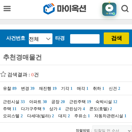
AI
챗봇
검색
사건번호
타경
추천경매물건
검색결과 :
0
건
유찰
89
변경
39
재진행
19
기각
1
매각
1
취하
1
신건
2
근린시설
33
아파트
30
공장
20
근린주택
19
숙박시설
12
주택
11
다가구주택
9
상가
4
근린상가
4
콘도(호텔)
2
오피스텔
2
다세대(빌라)
2
대지
2
주유소
1
자동차관련시설
1
정렬방법 :