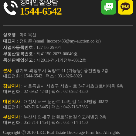
경매입찰상담
1544-6542
상호명
: 마이옥션
대표자
: 정민준 (email. lnccorp433@my-auction.co.kr)
사업자등록번호
: 127-86-29704
부동산등록번호
: 제41150-2023-00040호
통신판매업신고
: 제2011-경기의정부-0312호
본사
: 경기도 의정부시 녹양로 41 (가능동) 풍전빌딩 2층
대표전화 : 1544-6542 | 팩스 : 031-826-8923
강남지사
: 서울특별시 서초구 서초대로 347 서초크로바타워 6층
대표전화 : 02-6952-4240 | 팩스 : 02-6952-4230
대전지사
: 대전시 서구 둔산로 123번길 43, PJ빌딩 302호
대표전화 : 042-716-3445 | 팩스 : 042-716-7366
부산지사
: 부산시 연제구 법원로32번길 9 고려빌딩 2층
대표전화 : 051-714-1454 | 팩스 : 051-714-1450
Copyright ⓒ 2010 L&C Real Estate Brokerage Firm Inc. All rights