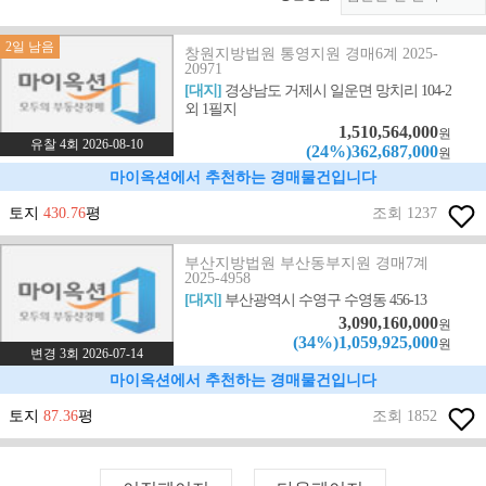
2일 남음
창원지방법원 통영지원 경매6계 2025-
20971
[대지]
경상남도 거제시 일운면 망치리 104-2
외 1필지
1,510,564,000
원
유찰 4회 2026-08-10
(24%)362,687,000
원
마이옥션에서 추천하는 경매물건입니다
토지
430.76
평
조회 1237
부산지방법원 부산동부지원 경매7계
2025-4958
[대지]
부산광역시 수영구 수영동 456-13
3,090,160,000
원
(34%)1,059,925,000
원
변경 3회 2026-07-14
마이옥션에서 추천하는 경매물건입니다
토지
87.36
평
조회 1852