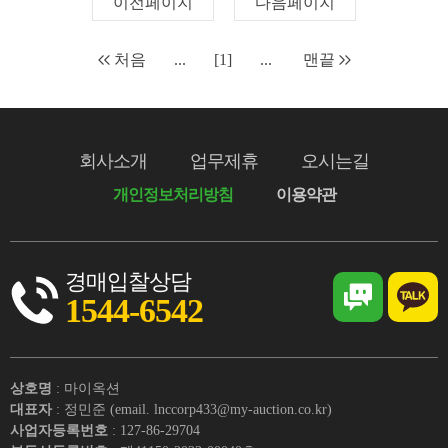
이전페이지
다음페이지
처음
...
[1]
...
맨끝
회사소개
업무제휴
오시는길
개인정보처리방침
이용약관
경매입찰상담
1544-6542
상호명
: 마이옥션
대표자
: 정민준 (email. lnccorp433@my-auction.co.kr)
사업자등록번호
: 127-86-29704