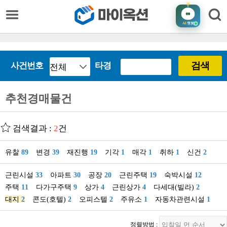
AI
챗봇
검색
사건번호
타경
추천경매물건
검색결과 :
2
건
유찰
89
변경
39
재진행
19
기각
1
매각
1
취하
1
신건
2
근린시설
33
아파트
30
공장
20
근린주택
19
숙박시설
12
주택
11
다가구주택
9
상가
4
근린상가
4
다세대(빌라)
2
대지
2
콘도(호텔)
2
오피스텔
2
주유소
1
자동차관련시설
1
정렬방법 :