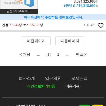
3,094,325,000
원
(49%)1,516,218,000
원
변경 2회 2026-08-13
마이옥션에서 추천하는 경매물건입니다
건물
375.43
평 토지
957.11
평
조회 423
이전페이지
다음페이지
처음
...
[1]
2
...
맨끝
회사소개
업무제휴
오시는길
개인정보처리방침
이용약관