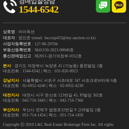
경매입찰상담
1544-6542
상호명
: 마이옥션
대표자
: 정민준 (email. lnccorp433@my-auction.co.kr)
사업자등록번호
: 127-86-29704
부동산등록번호
: 제41150-2023-00040호
통신판매업신고
: 제2011-경기의정부-0312호
본사
: 경기도 의정부시 녹양로 41 (가능동) 풍전빌딩 2층
대표전화 : 1544-6542 | 팩스 : 031-826-8923
강남지사
: 서울특별시 서초구 서초대로 347 서초크로바타워 6층
대표전화 : 02-6952-4240 | 팩스 : 02-6952-4230
대전지사
: 대전시 서구 둔산로 123번길 43, PJ빌딩 302호
대표전화 : 042-716-3445 | 팩스 : 042-716-7366
부산지사
: 부산시 연제구 법원로32번길 9 고려빌딩 2층
대표전화 : 051-714-1454 | 팩스 : 051-714-1450
Copyright ⓒ 2010 L&C Real Estate Brokerage Firm Inc. All rights