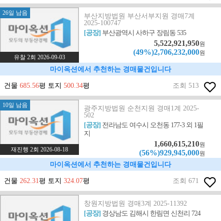
26일 남음
부산지방법원 부산서부지원 경매7계
2025-100747
[공장]
부산광역시 사하구 장림동 535
5,522,921,950
원
(49%)2,706,232,000
원
유찰 2회 2026-09-03
마이옥션에서 추천하는 경매물건입니다
건물
685.56
평 토지
500.34
평
조회 513
10일 남음
광주지방법원 순천지원 경매1계 2025-
502
[공장]
전라남도 여수시 오천동 177-3 외 1필
지
1,660,615,210
원
재진행 2회 2026-08-18
(56%)929,945,000
원
마이옥션에서 추천하는 경매물건입니다
건물
262.31
평 토지
324.07
평
조회 671
창원지방법원 경매3계 2025-11392
[공장]
경상남도 김해시 한림면 신천리 724