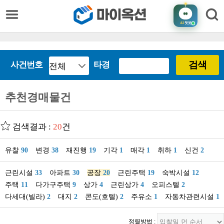
AI
챗봇
검색
사건번호
타경
추천경매물건
검색결과 :
20
건
유찰
90
변경
38
재진행
19
기각
1
매각
1
취하
1
신건
2
근린시설
33
아파트
30
공장
20
근린주택
19
숙박시설
12
주택
11
다가구주택
9
상가
4
근린상가
4
오피스텔
2
다세대(빌라)
2
대지
2
콘도(호텔)
2
주유소
1
자동차관련시설
1
정렬방법 :