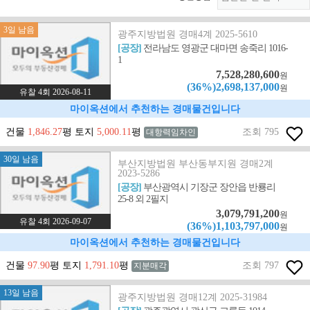
3일 남음
광주지방법원 경매4계 2025-5610
[공장]
전라남도 영광군 대마면 송죽리 1016-
1
7,528,280,600
원
(36%)2,698,137,000
원
유찰 4회 2026-08-11
마이옥션에서 추천하는 경매물건입니다
건물
1,846.27
평 토지
5,000.11
평
조회 795
대항력임차인
30일 남음
부산지방법원 부산동부지원 경매2계
2023-5286
[공장]
부산광역시 기장군 장안읍 반룡리
25-8 외 2필지
3,079,791,200
원
유찰 4회 2026-09-07
(36%)1,103,797,000
원
마이옥션에서 추천하는 경매물건입니다
건물
97.90
평 토지
1,791.10
평
조회 797
지분매각
13일 남음
광주지방법원 경매12계 2025-31984