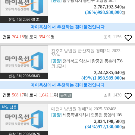
[공장]
광주광역시 광산구 고룡동 1014
2,787,192,540
원
(36%)998,930,000
원
유찰 4회 2026-08-21
마이옥션에서 추천하는 경매물건입니다
건물
204.18
평 토지
354.92
평
조회 1156
전주지방법원 군산지원 경매2계 2022-
3804
[공장]
전라북도 익산시 왕궁면 동촌리 708
외 1필지
2,242,835,640
원
변경 3회 2026-08-03
(49%)1,098,989,000
원
마이옥션에서 추천하는 경매물건입니다
건물
508.17
평 토지
1,042.11
평
조회 1430
유치권
18일 남음
대전지방법원 경매3계 2025-502408
[공장]
세종특별자치시 연동면 응암리 108
2,834,198,500
원
(34%)972,130,000
원
유찰 3회 2026-08-26