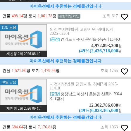
마이옥션에서 추천하는 경매물건입니다
건물
498.14
평 토지
1,061.78
평
조회 617
대항력임차인
11일 남음
의정부지방법원 고양지원 경매10계
2025-62201
[공장]
경기도 파주시 문산읍 선유리 1374-3
4,972,893,300
원
(49%)2,436,718,000
원
재진행 2회 2026-08-19
마이옥션에서 추천하는 경매물건입니다
건물
1,521.80
평 토지
1,479.56
평
조회 1755
38일 남음
대전지방법원 천안지원 경매7계 2025-
11410
[공장]
충청남도 아산시 음봉면 산동리 596-4
외 1필지
12,302,786,000
원
재진행 2회 2026-09-15
(49%)6,028,365,000
원
마이옥션에서 추천하는 경매물건입니다
건물
684.64
평 토지
7,176.81
평
조회 1063