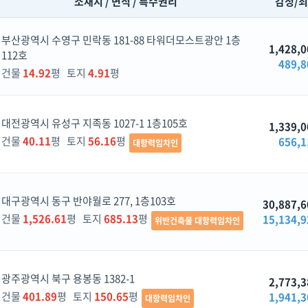
소재지 / 면적 / 특수권리
감정/
부산광역시 수영구 민락동 181-88 타워더모스트광안 1층
1,428,0
112호
489,8
건물
14.92
평 토지
4.91
평
대전광역시 유성구 지족동 1027-1 1층105호
1,339,0
건물
40.11
평 토지
56.16
평
656,1
대항력임차인
대구광역시 동구 반야월로 277, 1층103호
30,887,6
건물
1,526.61
평 토지
685.13
평
15,134,9
위반건축물 대항력임차인
광주광역시 북구 용봉동 1382-1
2,773,3
건물
401.89
평 토지
150.65
평
1,941,3
대항력임차인