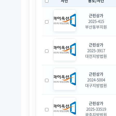
사진
용도/사건
근린상가
2025-415
부산동부지원
근린상가
2025-3917
대전지방법원
근린상가
2024-5004
대구지방법원
근린상가
2025-33519
광주지방법원