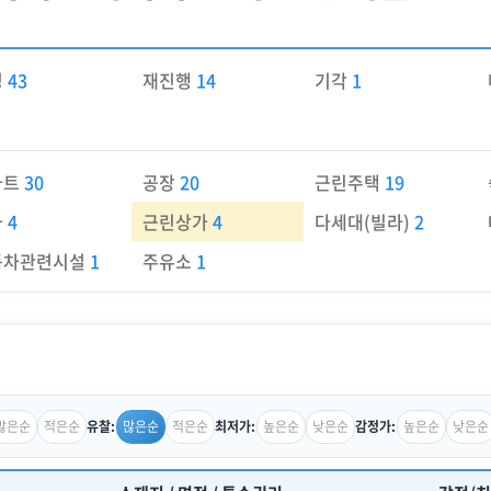
경
43
재진행
14
기각
1
파트
30
공장
20
근린주택
19
가
4
근린상가
4
다세대(빌라)
2
동차관련시설
1
주유소
1
많은순
적은순
많은순
적은순
높은순
낮은순
높은순
낮은순
유찰:
최저가:
감정가: