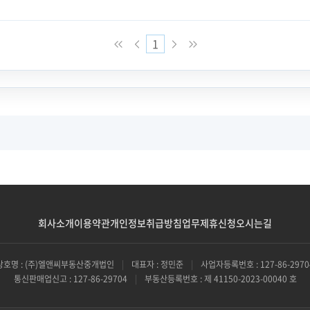
1
회사소개
이용약관
개인정보취급방침
업무제휴신청
오시는길
상호명 : (주)엘앤씨부동산중개법인
|
대표자 : 정민준
|
사업자등록번호 : 127-86-2970
통신판매업신고 : 127-86-29704
|
부동산등록번호 : 제 41150-2023-00040 호