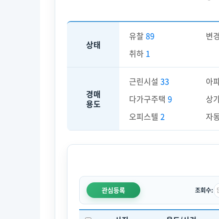
유찰
89
변
상태
취하
1
근린시설
33
아
경매
다가구주택
9
상
용도
오피스텔
2
자
관심등록
조회수: