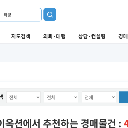
타경
지도검색
의뢰·대행
상담·컨설팅
경매
색
이옥션에서 추천하는 경매물건 :