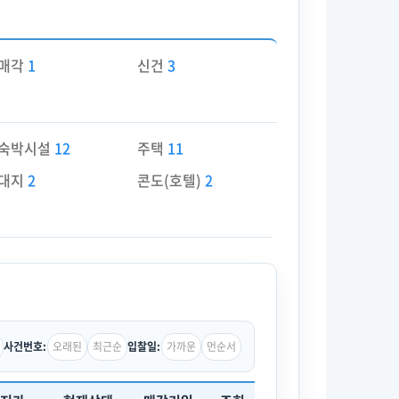
매각
1
신건
3
숙박시설
12
주택
11
대지
2
콘도(호텔)
2
오래된
최근순
가까운
먼순서
사건번호:
입찰일: