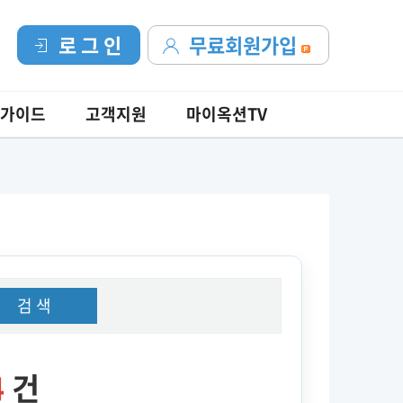
로 그 인
무료회원가입
가이드
고객지원
마이옥션TV
검 색
4
건