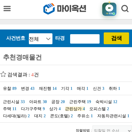
AI
챗봇
검색
사건번호
타경
추천경매물건
검색결과 :
4
건
유찰
89
변경
43
재진행
14
기각
1
매각
1
신건
3
취하
1
근린시설
33
아파트
30
공장
20
근린주택
19
숙박시설
12
주택
11
다가구주택
9
상가
4
근린상가
4
오피스텔
2
다세대(빌라)
2
대지
2
콘도(호텔)
2
주유소
1
자동차관련시설
1
정렬방법 :