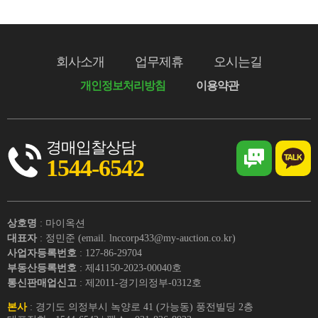
회사소개
업무제휴
오시는길
개인정보처리방침
이용약관
경매입찰상담
1544-6542
상호명
: 마이옥션
대표자
: 정민준 (email. lnccorp433@my-auction.co.kr)
사업자등록번호
: 127-86-29704
부동산등록번호
: 제41150-2023-00040호
통신판매업신고
: 제2011-경기의정부-0312호
본사
: 경기도 의정부시 녹양로 41 (가능동) 풍전빌딩 2층