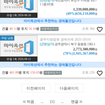
[근린상가]
대전광역시 유성구 지족동 1027-
1 1층105호
1,339,000,000
원
(49%)656,110,000
원
유찰 2회 2026-08-26
마이옥션에서 추천하는 경매물건입니다
건물
40.11
평 토지
56.16
평
조회 384
대항력임차인
36일 남음
광주지방법원 경매10계 2025-33519
[근린상가]
광주광역시 북구 용봉동 1382-1
2,773,380,900
원
(70%)1,941,367,000
원
유찰 1회 2026-09-11
마이옥션에서 추천하는 경매물건입니다
건물
401.89
평 토지
150.65
평
조회 229
대항력임차인
이전페이지
다음페이지
처음
...
[1]
...
맨끝