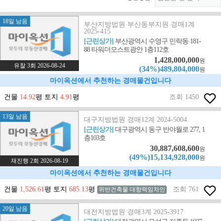
18일 남음
부산지방법원 부산동부지원 경매1계
2025-415
[근린상가]
부산광역시 수영구 민락동 181-
88 타워더모스트광안 1층112호
1,428,000,000
원
유찰 3회 2026-08-24
(34%)489,804,000
원
마이옥션에서 추천하는 경매물건입니다
건물
14.92
평 토지
4.91
평
조회 1450
13일 남음
대구지방법원 경매12계 2024-5004
[근린상가]
대구광역시 동구 반야월로 277, 1
층103호
30,887,608,600
원
(49%)15,134,928,000
원
재진행 2회 2026-08-19
마이옥션에서 추천하는 경매물건입니다
건물
1,526.61
평 토지
685.13
평
조회 761
위반건축물 대항력임차인
20일 남음
대전지방법원 경매3계 2025-3917