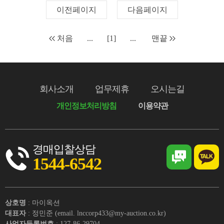
이전페이지
다음페이지
처음
...
[1]
...
맨끝
회사소개
업무제휴
오시는길
개인정보처리방침
이용약관
경매입찰상담
1544-6542
상호명
: 마이옥션
대표자
: 정민준 (email. lnccorp433@my-auction.co.kr)
사업자등록번호
: 127-86-29704