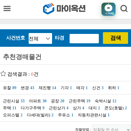
AI
챗봇
검색
사건번호
타경
추천경매물건
검색결과 :
0
건
유찰
89
변경
43
재진행
14
기각
1
매각
1
신건
3
취하
1
근린시설
33
아파트
30
공장
20
근린주택
19
숙박시설
12
주택
11
다가구주택
9
근린상가
4
상가
4
대지
2
콘도(호텔)
2
오피스텔
2
다세대(빌라)
2
주유소
1
자동차관련시설
1
정렬방법 :