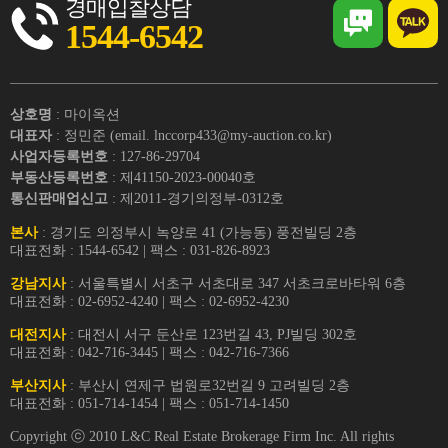
경매입찰상담
1544-6542
상호명
: 마이옥션
대표자
: 정민준 (email. lnccorp433@my-auction.co.kr)
사업자등록번호
: 127-86-29704
부동산등록번호
: 제41150-2023-00040호
통신판매업신고
: 제2011-경기의정부-0312호
본사
: 경기도 의정부시 녹양로 41 (가능동) 풍전빌딩 2층
대표전화 : 1544-6542 | 팩스 : 031-826-8923
강남지사
: 서울특별시 서초구 서초대로 347 서초크로바타워 6층
대표전화 : 02-6952-4240 | 팩스 : 02-6952-4230
대전지사
: 대전시 서구 둔산로 123번길 43, PJ빌딩 302호
대표전화 : 042-716-3445 | 팩스 : 042-716-7366
부산지사
: 부산시 연제구 법원로32번길 9 고려빌딩 2층
대표전화 : 051-714-1454 | 팩스 : 051-714-1450
Copyright ⓒ 2010 L&C Real Estate Brokerage Firm Inc. All rights