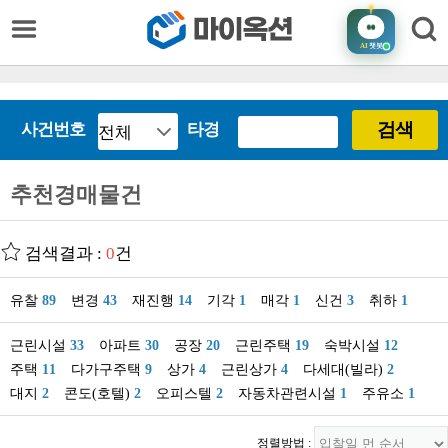
AI
챗봇
검색
사건번호
타경
추천경매물건
검색결과 :
0
건
유찰
89
변경
43
재진행
14
기각
1
매각
1
신건
3
취하
1
근린시설
33
아파트
30
공장
20
근린주택
19
숙박시설
12
주택
11
다가구주택
9
상가
4
근린상가
4
다세대(빌라)
2
대지
2
콘도(호텔)
2
오피스텔
2
자동차관련시설
1
주유소
1
정렬방법 :