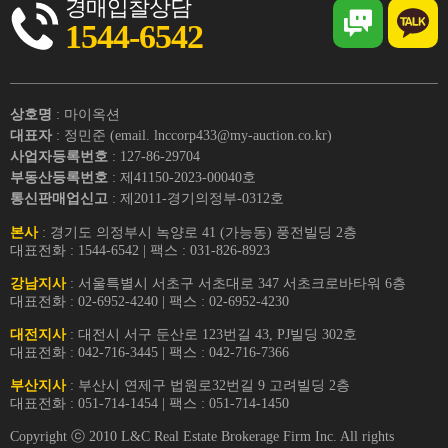
경매입찰상담
1544-6542
상호명
: 마이옥션
대표자
: 정민준 (email. lnccorp433@my-auction.co.kr)
사업자등록번호
: 127-86-29704
부동산등록번호
: 제41150-2023-00040호
통신판매업신고
: 제2011-경기의정부-0312호
본사
: 경기도 의정부시 녹양로 41 (가능동) 풍전빌딩 2층
대표전화 : 1544-6542 | 팩스 : 031-826-8923
강남지사
: 서울특별시 서초구 서초대로 347 서초크로바타워 6층
대표전화 : 02-6952-4240 | 팩스 : 02-6952-4230
대전지사
: 대전시 서구 둔산로 123번길 43, PJ빌딩 302호
대표전화 : 042-716-3445 | 팩스 : 042-716-7366
부산지사
: 부산시 연제구 법원로32번길 9 고려빌딩 2층
대표전화 : 051-714-1454 | 팩스 : 051-714-1450
Copyright ⓒ 2010 L&C Real Estate Brokerage Firm Inc. All rights