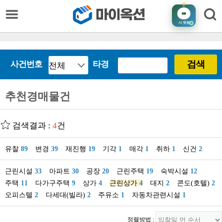
AI
챗봇
검색
사건번호
타경
추천경매물건
검색결과 :
4
건
유찰
89
변경
39
재진행
19
기각
1
매각
1
취하
1
신건
2
근린시설
33
아파트
30
공장
20
근린주택
19
숙박시설
12
주택
11
다가구주택
9
상가
4
근린상가
4
대지
2
콘도(호텔)
2
오피스텔
2
다세대(빌라)
2
주유소
1
자동차관련시설
1
정렬방법 :