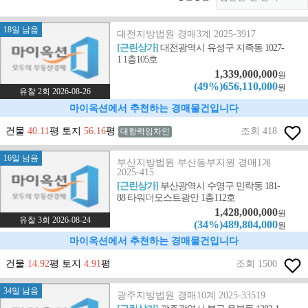
18일 남음
대전지방법원 경매3계 2025-3917
[근린상가]
대전광역시 유성구 지족동 1027-
1 1층105호
1,339,000,000
원
(49%)656,110,000
원
유찰 2회 2026-08-26
마이옥션에서 추천하는 경매물건입니다
건물
40.11
평 토지
56.16
평
조회 418
대항력임차인
16일 남음
부산지방법원 부산동부지원 경매1계
2025-415
[근린상가]
부산광역시 수영구 민락동 181-
88 타워더모스트광안 1층112호
1,428,000,000
원
유찰 3회 2026-08-24
(34%)489,804,000
원
마이옥션에서 추천하는 경매물건입니다
건물
14.92
평 토지
4.91
평
조회 1500
34일 남음
광주지방법원 경매10계 2025-33519