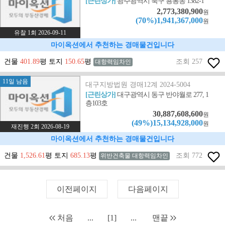
[근린상가]
광주광역시 북구 용봉동 1382-1
2,773,380,900
원
(70%)1,941,367,000
원
유찰 1회 2026-09-11
마이옥션에서 추천하는 경매물건입니다
건물
401.89
평 토지
150.65
평
조회 257
대항력임차인
11일 남음
대구지방법원 경매12계 2024-5004
[근린상가]
대구광역시 동구 반야월로 277, 1
층103호
30,887,608,600
원
(49%)15,134,928,000
원
재진행 2회 2026-08-19
마이옥션에서 추천하는 경매물건입니다
건물
1,526.61
평 토지
685.13
평
조회 772
위반건축물 대항력임차인
이전페이지
다음페이지
처음
...
[1]
...
맨끝