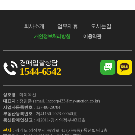
회사소개
업무제휴
오시는길
개인정보처리방침
이용약관
경매입찰상담
1544-6542
상호명
: 마이옥션
대표자
: 정민준 (email. lnccorp433@my-auction.co.kr)
사업자등록번호
: 127-86-29704
부동산등록번호
: 제41150-2023-00040호
통신판매업신고
: 제2011-경기의정부-0312호
본사
: 경기도 의정부시 녹양로 41 (가능동) 풍전빌딩 2층