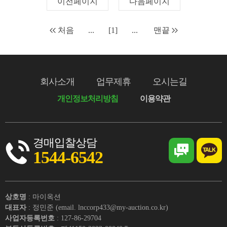
이전페이지
다음페이지
처음
...
[1]
...
맨끝
회사소개
업무제휴
오시는길
개인정보처리방침
이용약관
경매입찰상담
1544-6542
상호명
: 마이옥션
대표자
: 정민준 (email. lnccorp433@my-auction.co.kr)
사업자등록번호
: 127-86-29704