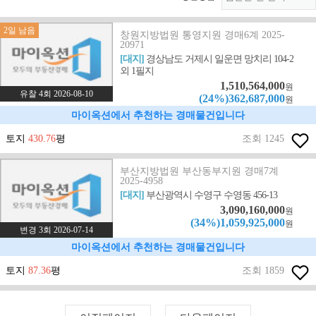
2일 남음
창원지방법원 통영지원 경매6계 2025-
20971
[대지]
경상남도 거제시 일운면 망치리 104-2
외 1필지
1,510,564,000
원
유찰 4회 2026-08-10
(24%)362,687,000
원
마이옥션에서 추천하는 경매물건입니다
토지
430.76
평
조회 1245
부산지방법원 부산동부지원 경매7계
2025-4958
[대지]
부산광역시 수영구 수영동 456-13
3,090,160,000
원
(34%)1,059,925,000
원
변경 3회 2026-07-14
마이옥션에서 추천하는 경매물건입니다
토지
87.36
평
조회 1859