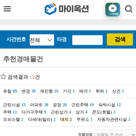
AI
챗봇
검색
사건번호
타경
추천경매물건
검색결과 :
2
건
유찰
89
변경
39
재진행
19
기각
1
매각
1
취하
1
신건
2
근린시설
33
아파트
30
공장
20
근린주택
19
숙박시설
12
주택
11
다가구주택
9
근린상가
4
상가
4
콘도(호텔)
2
오피스텔
2
다세대(빌라)
2
대지
2
주유소
1
자동차관련시설
1
정렬방법 :