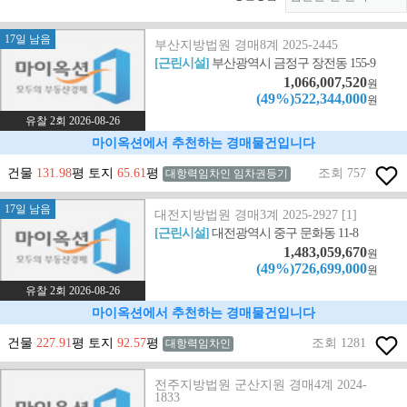
17일 남음
부산지방법원 경매8계 2025-2445
[근린시설]
부산광역시 금정구 장전동 155-9
1,066,007,520
원
(49%)522,344,000
원
유찰 2회 2026-08-26
마이옥션에서 추천하는 경매물건입니다
건물
131.98
평 토지
65.61
평
조회 757
대항력임차인 임차권등기
17일 남음
대전지방법원 경매3계 2025-2927 [1]
[근린시설]
대전광역시 중구 문화동 11-8
1,483,059,670
원
(49%)726,699,000
원
유찰 2회 2026-08-26
마이옥션에서 추천하는 경매물건입니다
건물
227.91
평 토지
92.57
평
조회 1281
대항력임차인
전주지방법원 군산지원 경매4계 2024-
1833