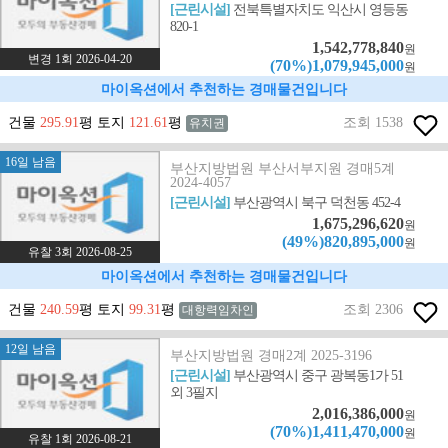
[근린시설]
전북특별자치도 익산시 영등동
820-1
1,542,778,840
원
변경 1회 2026-04-20
(70%)1,079,945,000
원
마이옥션에서 추천하는 경매물건입니다
건물
295.91
평 토지
121.61
평
조회 1538
유치권
16일 남음
부산지방법원 부산서부지원 경매5계
2024-4057
[근린시설]
부산광역시 북구 덕천동 452-4
1,675,296,620
원
(49%)820,895,000
원
유찰 3회 2026-08-25
마이옥션에서 추천하는 경매물건입니다
건물
240.59
평 토지
99.31
평
조회 2306
대항력임차인
12일 남음
부산지방법원 경매2계 2025-3196
[근린시설]
부산광역시 중구 광복동1가 51
외 3필지
2,016,386,000
원
(70%)1,411,470,000
원
유찰 1회 2026-08-21