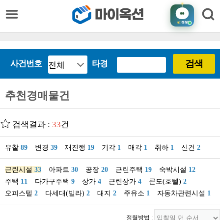
AI
챗봇
검색
사건번호
타경
추천경매물건
검색결과 :
33
건
유찰
89
변경
39
재진행
19
기각
1
매각
1
취하
1
신건
2
근린시설
33
아파트
30
공장
20
근린주택
19
숙박시설
12
주택
11
다가구주택
9
상가
4
근린상가
4
콘도(호텔)
2
오피스텔
2
다세대(빌라)
2
대지
2
주유소
1
자동차관련시설
1
정렬방법 :