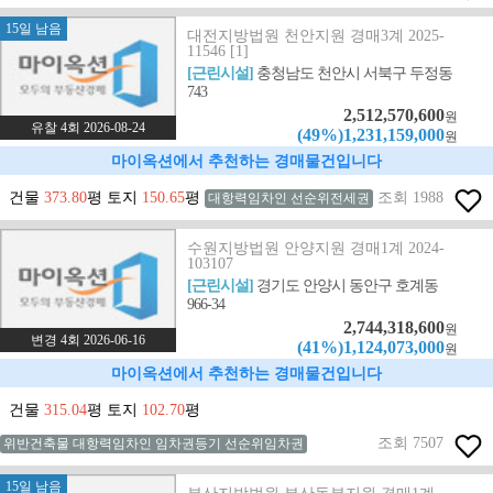
15일 남음
대전지방법원 천안지원 경매3계 2025-
11546 [1]
[근린시설]
충청남도 천안시 서북구 두정동
743
2,512,570,600
원
유찰 4회 2026-08-24
(49%)1,231,159,000
원
마이옥션에서 추천하는 경매물건입니다
건물
373.80
평 토지
150.65
평
조회 1988
대항력임차인 선순위전세권
수원지방법원 안양지원 경매1계 2024-
103107
[근린시설]
경기도 안양시 동안구 호계동
966-34
2,744,318,600
원
변경 4회 2026-06-16
(41%)1,124,073,000
원
마이옥션에서 추천하는 경매물건입니다
건물
315.04
평 토지
102.70
평
조회 7507
위반건축물 대항력임차인 임차권등기 선순위임차권
15일 남음