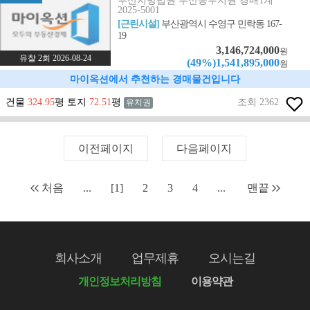
부산지방법원 부산동부지원 경매1계
2025-5001
[근린시설]
부산광역시 수영구 민락동 167-
19
3,146,724,000
원
유찰 2회 2026-08-24
(49%)1,541,895,000
원
마이옥션에서 추천하는 경매물건입니다
건물
324.95
평 토지
72.51
평
조회 2362
유치권
이전페이지
다음페이지
처음
...
[1]
2
3
4
...
맨끝
회사소개
업무제휴
오시는길
개인정보처리방침
이용약관