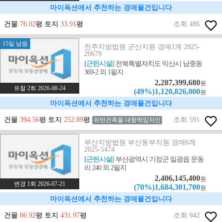
마이옥션에서 추천하는 경매물건입니다
건물
76.02
평 토지
33.91
평
조회 486
15일 남음
전주지방법원 군산지원 경매1계 2025-
20679
[근린시설]
전북특별자치도 익산시 남중동
369-2 외 1필지
2,287,399,680
원
유찰 2회 2026-08-24
(49%)1,120,826,000
원
마이옥션에서 추천하는 경매물건입니다
건물
394.56
평 토지
252.89
평
조회 591
위반건축물 대항력임차인
부산지방법원 부산동부지원 경매6계
2025-5474
[근린시설]
부산광역시 기장군 일광읍 문동
리 240 외 2필지
2,406,145,400
원
변경 1회 2026-07-21
(70%)1,684,301,700
원
마이옥션에서 추천하는 경매물건입니다
건물
86.92
평 토지
431.97
평
조회 942