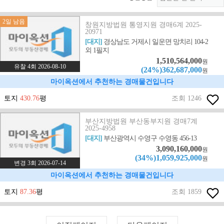
2일 남음
창원지방법원 통영지원 경매6계 2025-
20971
[대지]
경상남도 거제시 일운면 망치리 104-2
외 1필지
1,510,564,000
원
유찰 4회 2026-08-10
(24%)362,687,000
원
마이옥션에서 추천하는 경매물건입니다
토지
430.76
평
조회 1246
부산지방법원 부산동부지원 경매7계
2025-4958
[대지]
부산광역시 수영구 수영동 456-13
3,090,160,000
원
(34%)1,059,925,000
원
변경 3회 2026-07-14
마이옥션에서 추천하는 경매물건입니다
토지
87.36
평
조회 1859