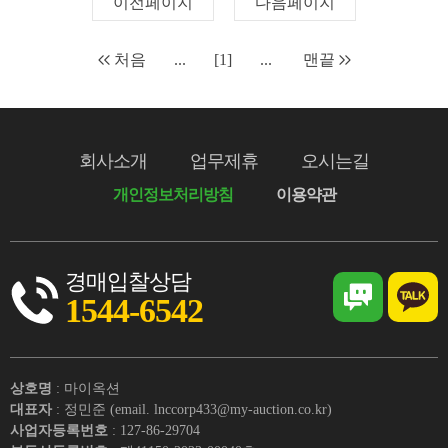
이전페이지
다음페이지
처음
...
[1]
...
맨끝
회사소개
업무제휴
오시는길
개인정보처리방침
이용약관
경매입찰상담
1544-6542
상호명
: 마이옥션
대표자
: 정민준 (email. lnccorp433@my-auction.co.kr)
사업자등록번호
: 127-86-29704