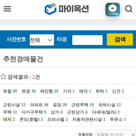
AI
챗봇
검색
사건번호
타경
추천경매물건
검색결과 :
2
건
유찰
89
변경
39
재진행
19
기각
1
매각
1
취하
1
신건
2
근린시설
33
아파트
30
공장
20
근린주택
19
숙박시설
12
주택
11
다가구주택
9
상가
4
근린상가
4
다세대(빌라)
2
대지
2
콘도(호텔)
2
오피스텔
2
자동차관련시설
1
주유소
1
정렬방법 :