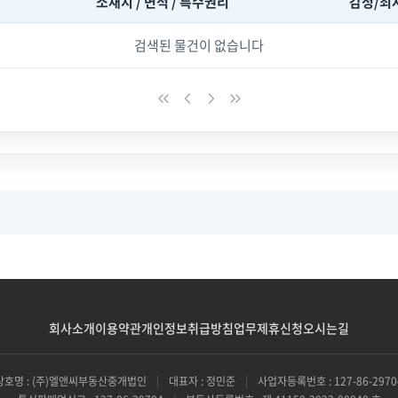
소재지 / 면적 / 특수권리
감정/최
검색된 물건이 없습니다
회사소개
이용약관
개인정보취급방침
업무제휴신청
오시는길
상호명 : (주)엘앤씨부동산중개법인
|
대표자 : 정민준
|
사업자등록번호 : 127-86-2970