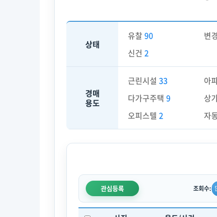
유찰
90
변
상태
신건
2
근린시설
33
아
경매
다가구주택
9
상
용도
오피스텔
2
자
관심등록
조회수: