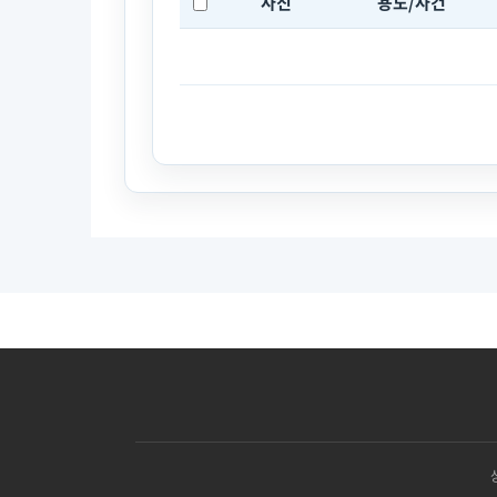
사진
용도/사건