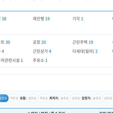
경
38
재진행
19
기각
1
파트
30
공장
20
근린주택
19
가
4
근린상가
4
다세대(빌라)
2
동차관련시설
1
주유소
1
많은순
적은순
많은순
적은순
높은순
낮은순
높은순
낮은순
유찰:
최저가:
감정가: