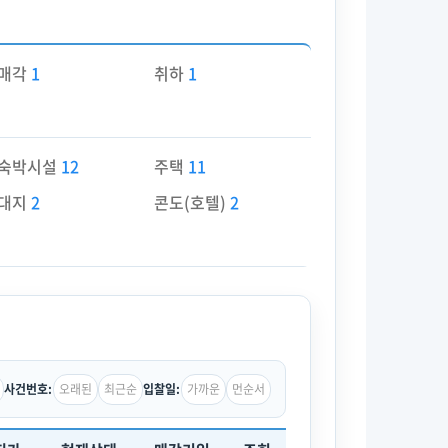
매각
1
취하
1
숙박시설
12
주택
11
대지
2
콘도(호텔)
2
오래된
최근순
가까운
먼순서
사건번호:
입찰일: