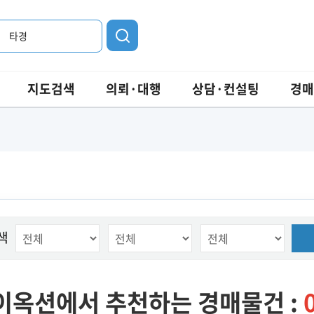
타경
지도검색
의뢰·대행
상담·컨설팅
경매
색
이옥션에서 추천하는 경매물건 :