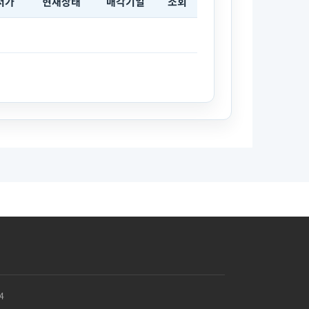
저가
현재상태
매각기일
조회
4