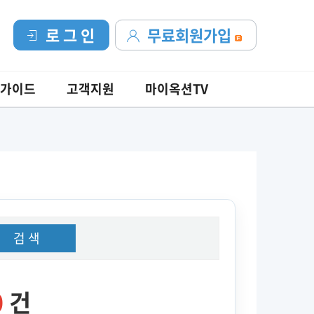
로 그 인
무료회원가입
가이드
고객지원
마이옥션TV
검 색
0
건