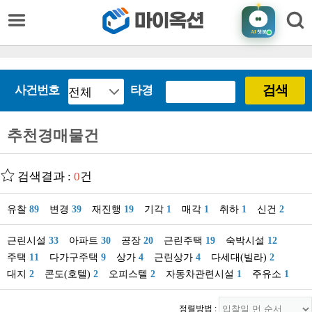
AI
챗봇
검색
사건번호
타경
추천경매물건
검색결과 :
0
건
유찰
89
변경
39
재진행
19
기각
1
매각
1
취하
1
신건
2
근린시설
33
아파트
30
공장
20
근린주택
19
숙박시설
12
주택
11
다가구주택
9
상가
4
근린상가
4
다세대(빌라)
2
대지
2
콘도(호텔)
2
오피스텔
2
자동차관련시설
1
주유소
1
정렬방법 :