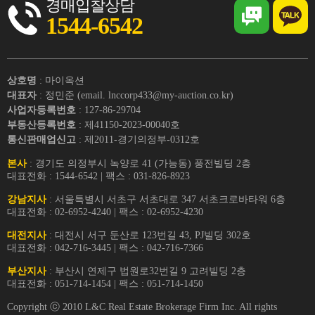
경매입찰상담
1544-6542
상호명
: 마이옥션
대표자
: 정민준 (email. lnccorp433@my-auction.co.kr)
사업자등록번호
: 127-86-29704
부동산등록번호
: 제41150-2023-00040호
통신판매업신고
: 제2011-경기의정부-0312호
본사
: 경기도 의정부시 녹양로 41 (가능동) 풍전빌딩 2층
대표전화 : 1544-6542 | 팩스 : 031-826-8923
강남지사
: 서울특별시 서초구 서초대로 347 서초크로바타워 6층
대표전화 : 02-6952-4240 | 팩스 : 02-6952-4230
대전지사
: 대전시 서구 둔산로 123번길 43, PJ빌딩 302호
대표전화 : 042-716-3445 | 팩스 : 042-716-7366
부산지사
: 부산시 연제구 법원로32번길 9 고려빌딩 2층
대표전화 : 051-714-1454 | 팩스 : 051-714-1450
Copyright ⓒ 2010 L&C Real Estate Brokerage Firm Inc. All rights