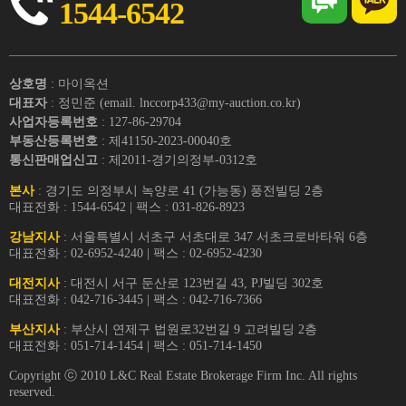
1544-6542
상호명
: 마이옥션
대표자
: 정민준 (email. lnccorp433@my-auction.co.kr)
사업자등록번호
: 127-86-29704
부동산등록번호
: 제41150-2023-00040호
통신판매업신고
: 제2011-경기의정부-0312호
본사
: 경기도 의정부시 녹양로 41 (가능동) 풍전빌딩 2층
대표전화 : 1544-6542 | 팩스 : 031-826-8923
강남지사
: 서울특별시 서초구 서초대로 347 서초크로바타워 6층
대표전화 : 02-6952-4240 | 팩스 : 02-6952-4230
대전지사
: 대전시 서구 둔산로 123번길 43, PJ빌딩 302호
대표전화 : 042-716-3445 | 팩스 : 042-716-7366
부산지사
: 부산시 연제구 법원로32번길 9 고려빌딩 2층
대표전화 : 051-714-1454 | 팩스 : 051-714-1450
Copyright ⓒ 2010 L&C Real Estate Brokerage Firm Inc. All rights
reserved.