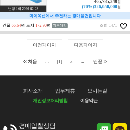
465,785,340
원
(70%)326,050,000
원
변경 1회 2026-02-23
마이옥션에서 추천하는 경매물건입니다
건물
66.64
평 토지
172.90
평
조회 1471
지분매각
이전페이지
다음페이지
처음
...
[1]
2
...
맨끝
회사소개
업무제휴
오시는길
개인정보처리방침
이용약관
경매입찰상담