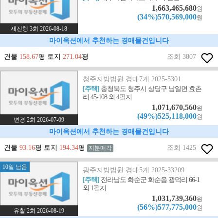
1,663,465,680
원
(34%)570,569,000
원
재진행 3회 2026-08-18
마이옥션에서 추천하는 경매물건입니다
건물
158.67
평 토지
271.04
평
조회 3807
청주지방법원 경매7계 2025-5301
[주택]
충청북도 청주시 상당구 남일면 효촌
리 45-108 외 4필지
1,071,670,560
원
(49%)525,118,000
원
변경 2회 2026-07-09
마이옥션에서 추천하는 경매물건입니다
건물
93.16
평 토지
194.34
평
조회 1425
지분매각
10일 남음
광주지방법원 경매5계 2025-33209
[주택]
전라남도 화순군 화순읍 광덕리 66-1
외 1필지
1,031,739,360
원
(56%)577,775,000
원
유찰 2회 2026-08-19