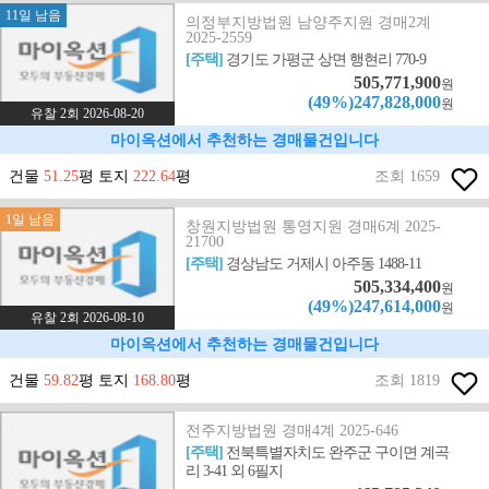
11일 남음
의정부지방법원 남양주지원 경매2계
2025-2559
[주택]
경기도 가평군 상면 행현리 770-9
505,771,900
원
(49%)247,828,000
원
유찰 2회 2026-08-20
마이옥션에서 추천하는 경매물건입니다
건물
51.25
평 토지
222.64
평
조회 1659
1일 남음
창원지방법원 통영지원 경매6계 2025-
21700
[주택]
경상남도 거제시 아주동 1488-11
505,334,400
원
(49%)247,614,000
원
유찰 2회 2026-08-10
마이옥션에서 추천하는 경매물건입니다
건물
59.82
평 토지
168.80
평
조회 1819
전주지방법원 경매4계 2025-646
[주택]
전북특별자치도 완주군 구이면 계곡
리 3-41 외 6필지