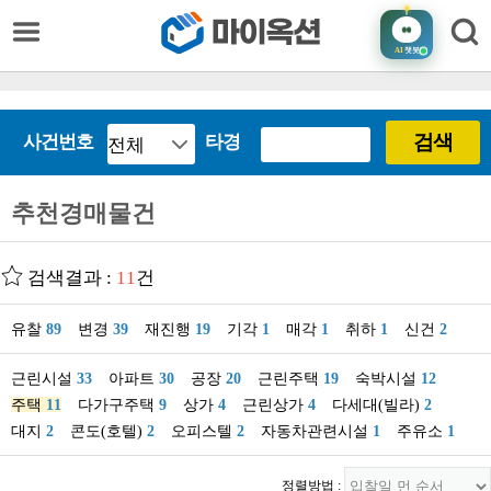
AI
챗봇
검색
사건번호
타경
추천경매물건
검색결과 :
11
건
유찰
89
변경
39
재진행
19
기각
1
매각
1
취하
1
신건
2
근린시설
33
아파트
30
공장
20
근린주택
19
숙박시설
12
주택
11
다가구주택
9
상가
4
근린상가
4
다세대(빌라)
2
대지
2
콘도(호텔)
2
오피스텔
2
자동차관련시설
1
주유소
1
정렬방법 :