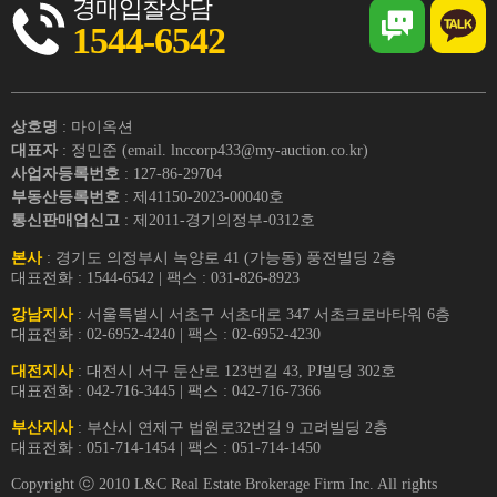
경매입찰상담
1544-6542
상호명
: 마이옥션
대표자
: 정민준 (email. lnccorp433@my-auction.co.kr)
사업자등록번호
: 127-86-29704
부동산등록번호
: 제41150-2023-00040호
통신판매업신고
: 제2011-경기의정부-0312호
본사
: 경기도 의정부시 녹양로 41 (가능동) 풍전빌딩 2층
대표전화 : 1544-6542 | 팩스 : 031-826-8923
강남지사
: 서울특별시 서초구 서초대로 347 서초크로바타워 6층
대표전화 : 02-6952-4240 | 팩스 : 02-6952-4230
대전지사
: 대전시 서구 둔산로 123번길 43, PJ빌딩 302호
대표전화 : 042-716-3445 | 팩스 : 042-716-7366
부산지사
: 부산시 연제구 법원로32번길 9 고려빌딩 2층
대표전화 : 051-714-1454 | 팩스 : 051-714-1450
Copyright ⓒ 2010 L&C Real Estate Brokerage Firm Inc. All rights