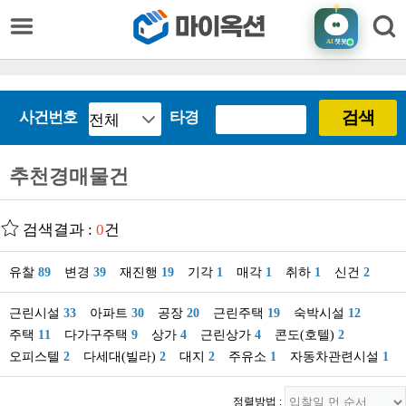
AI
챗봇
검색
사건번호
타경
추천경매물건
검색결과 :
0
건
유찰
89
변경
39
재진행
19
기각
1
매각
1
취하
1
신건
2
근린시설
33
아파트
30
공장
20
근린주택
19
숙박시설
12
주택
11
다가구주택
9
상가
4
근린상가
4
콘도(호텔)
2
오피스텔
2
다세대(빌라)
2
대지
2
주유소
1
자동차관련시설
1
정렬방법 :