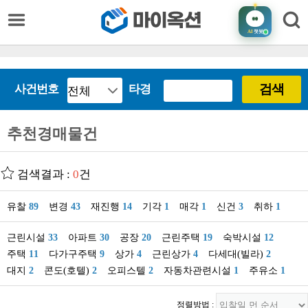
AI
챗봇
검색
사건번호
타경
추천경매물건
검색결과 :
0
건
유찰
89
변경
43
재진행
14
기각
1
매각
1
신건
3
취하
1
근린시설
33
아파트
30
공장
20
근린주택
19
숙박시설
12
주택
11
다가구주택
9
상가
4
근린상가
4
다세대(빌라)
2
대지
2
콘도(호텔)
2
오피스텔
2
자동차관련시설
1
주유소
1
정렬방법 :