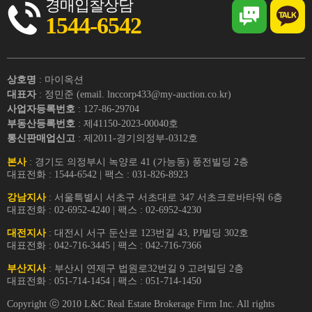
경매입찰상담
1544-6542
상호명
: 마이옥션
대표자
: 정민준 (email. lnccorp433@my-auction.co.kr)
사업자등록번호
: 127-86-29704
부동산등록번호
: 제41150-2023-00040호
통신판매업신고
: 제2011-경기의정부-0312호
본사
: 경기도 의정부시 녹양로 41 (가능동) 풍전빌딩 2층
대표전화 : 1544-6542 | 팩스 : 031-826-8923
강남지사
: 서울특별시 서초구 서초대로 347 서초크로바타워 6층
대표전화 : 02-6952-4240 | 팩스 : 02-6952-4230
대전지사
: 대전시 서구 둔산로 123번길 43, PJ빌딩 302호
대표전화 : 042-716-3445 | 팩스 : 042-716-7366
부산지사
: 부산시 연제구 법원로32번길 9 고려빌딩 2층
대표전화 : 051-714-1454 | 팩스 : 051-714-1450
Copyright ⓒ 2010 L&C Real Estate Brokerage Firm Inc. All rights