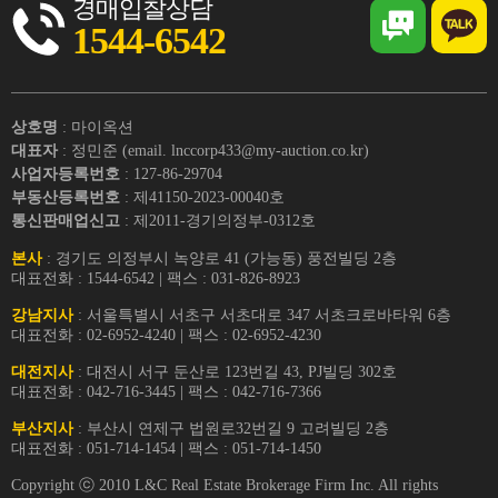
경매입찰상담
1544-6542
상호명
: 마이옥션
대표자
: 정민준 (email. lnccorp433@my-auction.co.kr)
사업자등록번호
: 127-86-29704
부동산등록번호
: 제41150-2023-00040호
통신판매업신고
: 제2011-경기의정부-0312호
본사
: 경기도 의정부시 녹양로 41 (가능동) 풍전빌딩 2층
대표전화 : 1544-6542 | 팩스 : 031-826-8923
강남지사
: 서울특별시 서초구 서초대로 347 서초크로바타워 6층
대표전화 : 02-6952-4240 | 팩스 : 02-6952-4230
대전지사
: 대전시 서구 둔산로 123번길 43, PJ빌딩 302호
대표전화 : 042-716-3445 | 팩스 : 042-716-7366
부산지사
: 부산시 연제구 법원로32번길 9 고려빌딩 2층
대표전화 : 051-714-1454 | 팩스 : 051-714-1450
Copyright ⓒ 2010 L&C Real Estate Brokerage Firm Inc. All rights