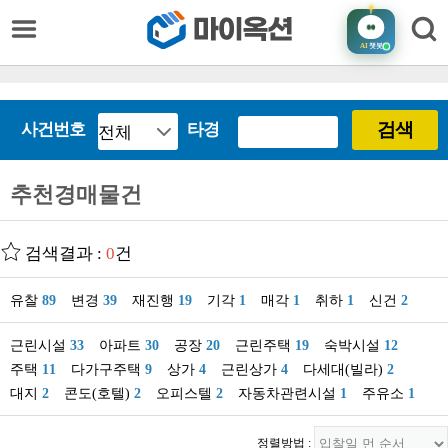
AI
챗봇
검색
사건번호
타경
추천경매물건
검색결과 :
0
건
유찰
89
변경
39
재진행
19
기각
1
매각
1
취하
1
신건
2
근린시설
33
아파트
30
공장
20
근린주택
19
숙박시설
12
주택
11
다가구주택
9
상가
4
근린상가
4
다세대(빌라)
2
대지
2
콘도(호텔)
2
오피스텔
2
자동차관련시설
1
주유소
1
정렬방법 :