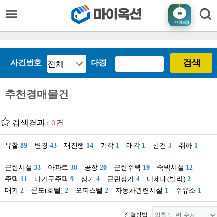
AI
챗봇
검색
사건번호
타경
추천경매물건
검색결과 :
0
건
유찰
89
변경
43
재진행
14
기각
1
매각
1
신건
3
취하
1
근린시설
33
아파트
30
공장
20
근린주택
19
숙박시설
12
주택
11
다가구주택
9
상가
4
근린상가
4
다세대(빌라)
2
대지
2
콘도(호텔)
2
오피스텔
2
자동차관련시설
1
주유소
1
정렬방법 :