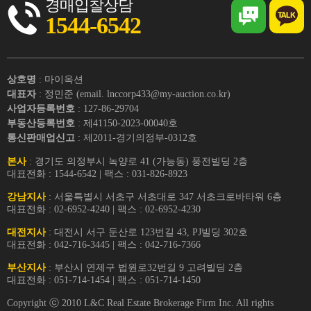
경매입찰상담
1544-6542
상호명
: 마이옥션
대표자
: 정민준 (email. lnccorp433@my-auction.co.kr)
사업자등록번호
: 127-86-29704
부동산등록번호
: 제41150-2023-00040호
통신판매업신고
: 제2011-경기의정부-0312호
본사
: 경기도 의정부시 녹양로 41 (가능동) 풍전빌딩 2층
대표전화 : 1544-6542 | 팩스 : 031-826-8923
강남지사
: 서울특별시 서초구 서초대로 347 서초크로바타워 6층
대표전화 : 02-6952-4240 | 팩스 : 02-6952-4230
대전지사
: 대전시 서구 둔산로 123번길 43, PJ빌딩 302호
대표전화 : 042-716-3445 | 팩스 : 042-716-7366
부산지사
: 부산시 연제구 법원로32번길 9 고려빌딩 2층
대표전화 : 051-714-1454 | 팩스 : 051-714-1450
Copyright ⓒ 2010 L&C Real Estate Brokerage Firm Inc. All rights