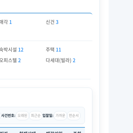
매각
1
신건
3
숙박시설
12
주택
11
오피스텔
2
다세대(빌라)
2
오래된
최근순
가까운
먼순서
사건번호:
입찰일: