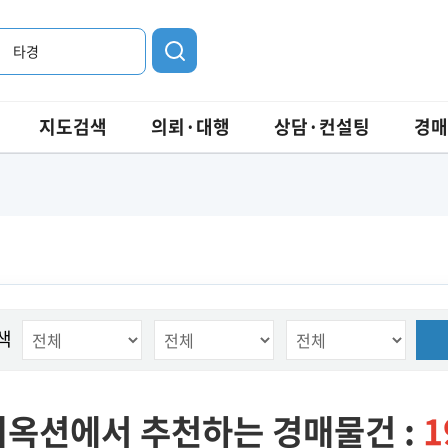
타경
지도검색
의뢰·대행
상담·컨설팅
경매
색
옥션에서 추천하는 경매물건 :
1