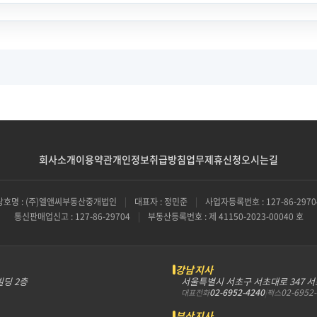
회사소개
이용약관
개인정보취급방침
업무제휴신청
오시는길
상호명 : (주)엘앤씨부동산중개법인
|
대표자 : 정민준
|
사업자등록번호 : 127-86-2970
통신판매업신고 : 127-86-29704
|
부동산등록번호 : 제 41150-2023-00040 호
강남지사
빌딩 2층
서울특별시 서초구 서초대로 347 
02-6952-4240
|
02-6952
대표전화
팩스
부산지사