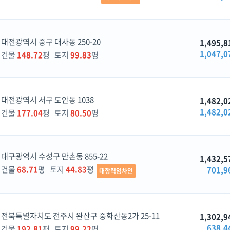
대전광역시 중구 대사동 250-20
1,495,8
1,047,0
건물
148.72
평 토지
99.83
평
대전광역시 서구 도안동 1038
1,482,0
1,482,0
건물
177.04
평 토지
80.50
평
대구광역시 수성구 만촌동 855-22
1,432,5
건물
68.71
평 토지
44.83
평
701,9
대항력임차인
전북특별자치도 전주시 완산구 중화산동2가 25-11
1,302,9
638,4
건물
192.81
평 토지
99.22
평