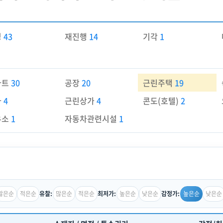
경
43
재진행
14
기각
1
파트
30
공장
20
근린주택
19
가
4
근린상가
4
콘도(호텔)
2
유소
1
자동차관련시설
1
많은순
적은순
많은순
적은순
높은순
낮은순
높은순
낮은순
유찰:
최저가:
감정가: