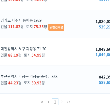
경기도 파주시 동패동 1929
1,080,0
건물
111.82
평 토지
75.35
평
529,2
위반건축물
대전광역시 서구 괴정동 71-20
1,049,6
1,049,6
건물
88.19
평 토지
54.99
평
부산광역시 기장군 기장읍 죽성리 363
842,3
589,6
건물
44.23
평 토지
39.93
평
1