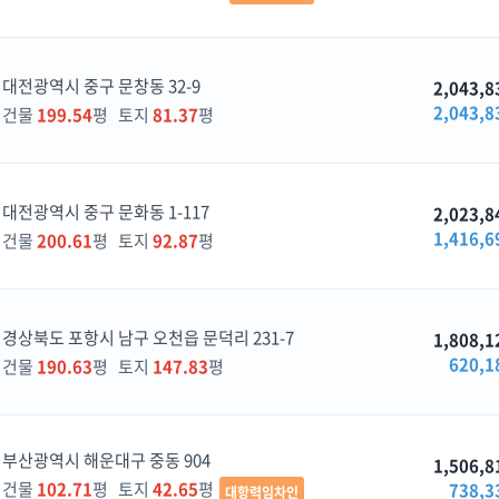
대전광역시 중구 문창동 32-9
2,043,8
2,043,8
건물
199.54
평 토지
81.37
평
대전광역시 중구 문화동 1-117
2,023,8
1,416,6
건물
200.61
평 토지
92.87
평
경상북도 포항시 남구 오천읍 문덕리 231-7
1,808,1
620,1
건물
190.63
평 토지
147.83
평
부산광역시 해운대구 중동 904
1,506,8
건물
102.71
평 토지
42.65
평
738,3
대항력임차인