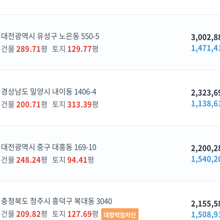
대전광역시 유성구 노은동 550-5
3,002,8
1,471,4
건물
289.71
평 토지
129.77
평
경상남도 밀양시 내이동 1406-4
2,323,6
1,138,6
건물
200.71
평 토지
313.39
평
대전광역시 중구 대흥동 169-10
2,200,2
1,540,2
건물
248.24
평 토지
94.41
평
충청북도 청주시 흥덕구 복대동 3040
2,155,5
건물
209.82
평 토지
127.69
평
1,508,9
대항력임차인