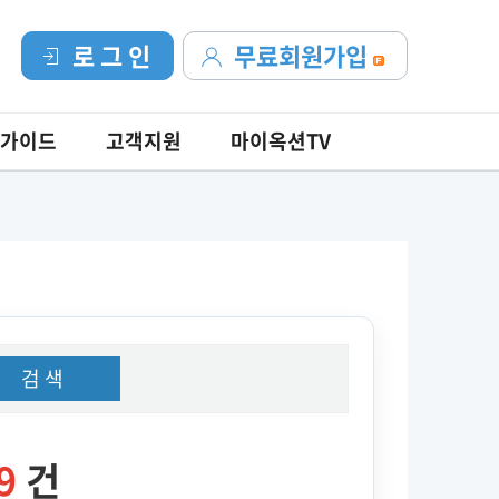
로 그 인
무료회원가입
가이드
고객지원
마이옥션TV
검 색
9
건