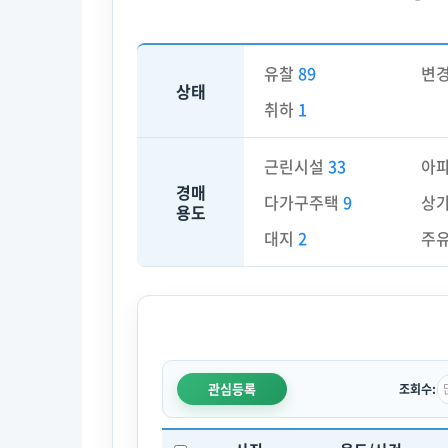
유찰
89
변
상태
취하
1
근린시설
33
아
경매
다가구주택
9
상
용도
대지
2
주
관심등록
조회수: