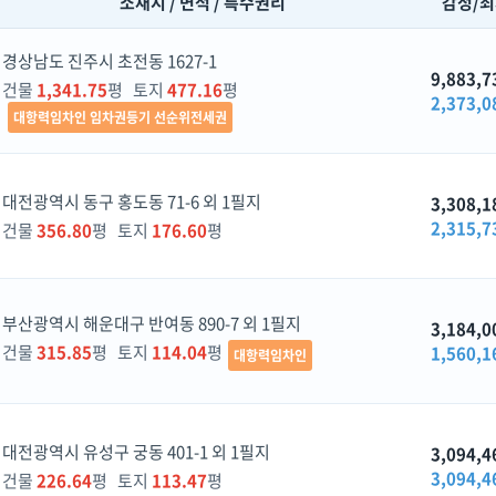
소재지 / 면적 / 특수권리
감정/
경상남도 진주시 초전동 1627-1
9,883,7
건물
1,341.75
평 토지
477.16
평
2,373,0
대항력임차인 임차권등기 선순위전세권
대전광역시 동구 홍도동 71-6 외 1필지
3,308,1
2,315,7
건물
356.80
평 토지
176.60
평
부산광역시 해운대구 반여동 890-7 외 1필지
3,184,0
건물
315.85
평 토지
114.04
평
1,560,1
대항력임차인
대전광역시 유성구 궁동 401-1 외 1필지
3,094,4
3,094,4
건물
226.64
평 토지
113.47
평