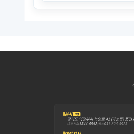
본사
HQ
경기도 의정부시 녹양로 41 (가능동) 풍전
1544-6542
|
031-826-8923
대표전화
팩스
대전지사