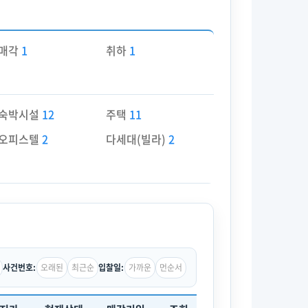
매각
1
취하
1
숙박시설
12
주택
11
오피스텔
2
다세대(빌라)
2
오래된
최근순
가까운
먼순서
사건번호:
입찰일: