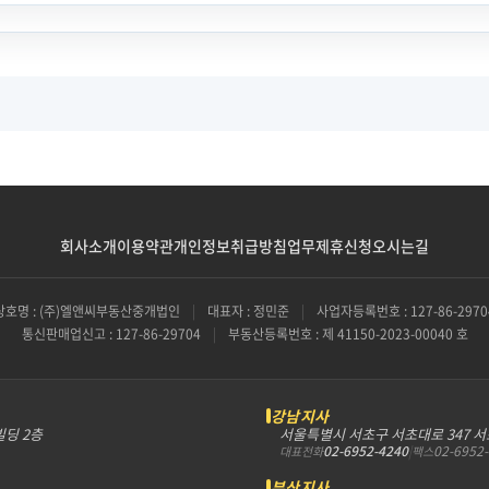
회사소개
이용약관
개인정보취급방침
업무제휴신청
오시는길
상호명 : (주)엘앤씨부동산중개법인
|
대표자 : 정민준
|
사업자등록번호 : 127-86-2970
통신판매업신고 : 127-86-29704
|
부동산등록번호 : 제 41150-2023-00040 호
강남지사
빌딩 2층
서울특별시 서초구 서초대로 347 
02-6952-4240
|
02-6952
대표전화
팩스
부산지사