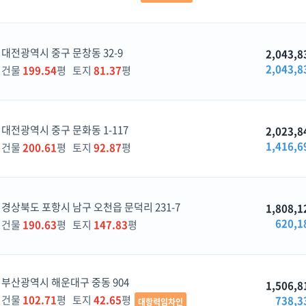
대전광역시 중구 문창동 32-9
2,043,8
2,043,8
건물
199.54
평 토지
81.37
평
대전광역시 중구 문화동 1-117
2,023,8
1,416,6
건물
200.61
평 토지
92.87
평
경상북도 포항시 남구 오천읍 문덕리 231-7
1,808,1
620,1
건물
190.63
평 토지
147.83
평
부산광역시 해운대구 중동 904
1,506,8
건물
102.71
평 토지
42.65
평
738,3
대항력임차인