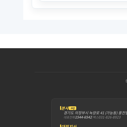
본사
HQ
경기도 의정부시 녹양로 41 (가능동) 풍전
1544-6542
|
031-826-8923
대표전화
팩스
대전지사