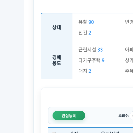
유찰
90
변
상태
신건
2
근린시설
33
아
경매
다가구주택
9
상
용도
대지
2
주
관심등록
조회수: