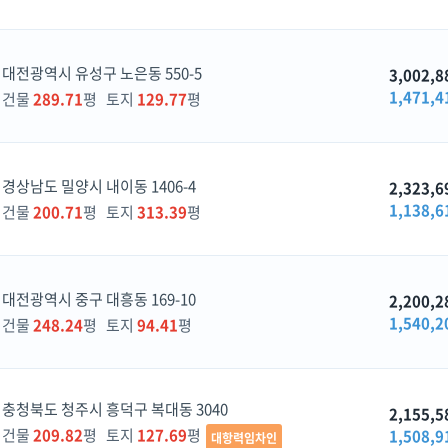
대전광역시 유성구 노은동 550-5
3,002,8
1,471,4
건물
289.71
평 토지
129.77
평
경상남도 밀양시 내이동 1406-4
2,323,6
1,138,6
건물
200.71
평 토지
313.39
평
대전광역시 중구 대흥동 169-10
2,200,2
1,540,2
건물
248.24
평 토지
94.41
평
충청북도 청주시 흥덕구 복대동 3040
2,155,5
건물
209.82
평 토지
127.69
평
1,508,9
대항력임차인