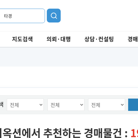
타경
지도검색
의뢰·대행
상담·컨설팅
경매
색
옥션에서 추천하는 경매물건 :
1