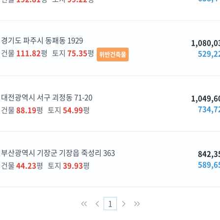
경기도 파주시 동패동 1929
1,080,0
건물
111.82
평 토지
75.35
평
529,2
위반건축물
대전광역시 서구 괴정동 71-20
1,049,6
734,7
건물
88.19
평 토지
54.99
평
부산광역시 기장군 기장읍 죽성리 363
842,3
589,6
건물
44.23
평 토지
39.93
평
1