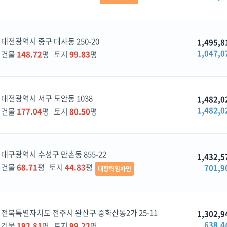
대전광역시 중구 대사동 250-20
1,495,8
1,047,0
건물
148.72
평 토지
99.83
평
대전광역시 서구 도안동 1038
1,482,0
1,482,0
건물
177.04
평 토지
80.50
평
대구광역시 수성구 만촌동 855-22
1,432,5
건물
68.71
평 토지
44.83
평
701,9
대항력임차인
전북특별자치도 전주시 완산구 중화산동2가 25-11
1,302,9
638,4
건물
192.81
평 토지
99.22
평