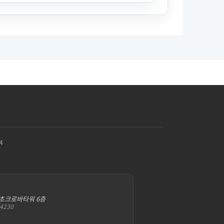
4
서초크로바타워 6층
-4230