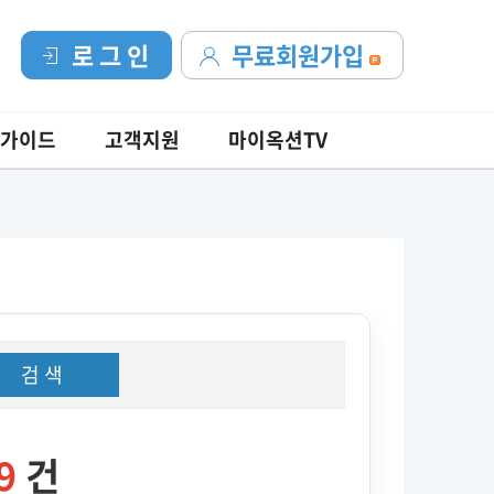
로 그 인
무료회원가입
가이드
고객지원
마이옥션TV
검 색
9
건