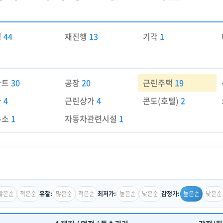
경
44
재진행
13
기각
1
파트
30
공장
20
근린주택
19
가
4
근린상가
4
콘도(호텔)
2
유소
1
자동차관련시설
1
많은순
적은순
많은순
적은순
높은순
낮은순
높은순
낮은순
유찰:
최저가:
감정가: