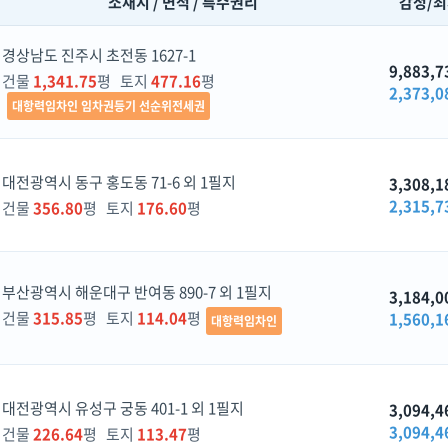
소재지 / 면적 / 특수권리
감정/
경상남도 진주시 초전동 1627-1
9,883,7
건물
1,341.75
평 토지
477.16
평
2,373,0
대항력임차인 임차권등기 선순위전세권
대전광역시 동구 홍도동 71-6 외 1필지
3,308,1
2,315,7
건물
356.80
평 토지
176.60
평
부산광역시 해운대구 반여동 890-7 외 1필지
3,184,0
건물
315.85
평 토지
114.04
평
1,560,1
대항력임차인
대전광역시 유성구 궁동 401-1 외 1필지
3,094,4
3,094,4
건물
226.64
평 토지
113.47
평