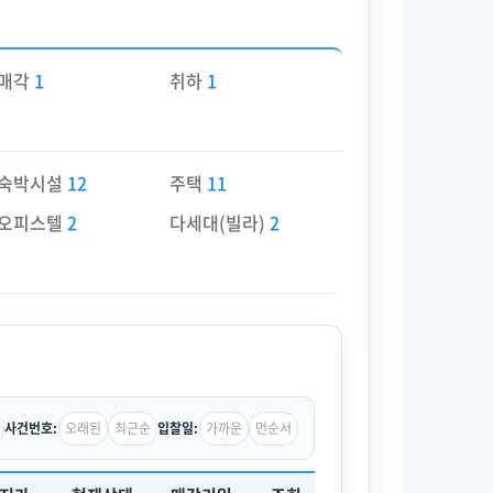
매각
1
취하
1
숙박시설
12
주택
11
오피스텔
2
다세대(빌라)
2
오래된
최근순
가까운
먼순서
사건번호:
입찰일: