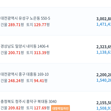
대전광역시 유성구 노은동 550-5
3,002,8
1,471,4
건물
289.71
평 토지
129.77
평
경상남도 밀양시 내이동 1406-4
2,323,6
1,138,6
건물
200.71
평 토지
313.39
평
대전광역시 중구 대흥동 169-10
2,200,2
1,540,2
건물
248.24
평 토지
94.41
평
충청북도 청주시 흥덕구 복대동 3040
2,155,5
건물
209.82
평 토지
127.69
평
1,508,9
대항력임차인