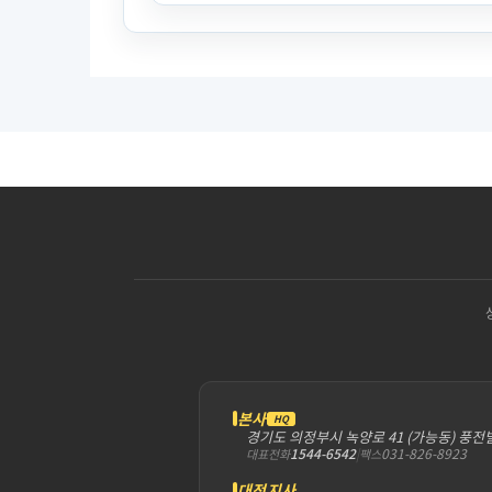
본사
HQ
경기도 의정부시 녹양로 41 (가능동) 풍전
1544-6542
|
031-826-8923
대표전화
팩스
대전지사