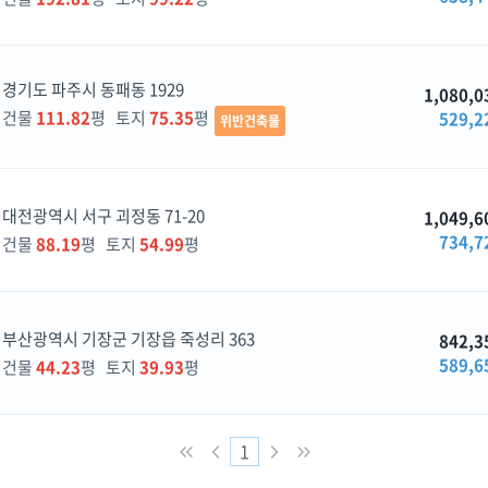
경기도 파주시 동패동 1929
1,080,0
건물
111.82
평 토지
75.35
평
529,2
위반건축물
대전광역시 서구 괴정동 71-20
1,049,6
734,7
건물
88.19
평 토지
54.99
평
부산광역시 기장군 기장읍 죽성리 363
842,3
589,6
건물
44.23
평 토지
39.93
평
1