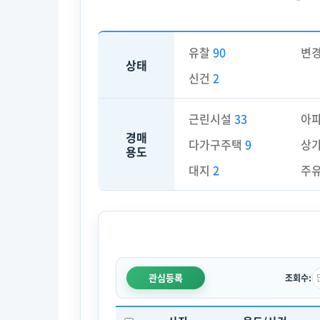
유찰
90
변
상태
신건
2
근린시설
33
아
경매
다가구주택
9
상
용도
대지
2
주
관심등록
조회수: