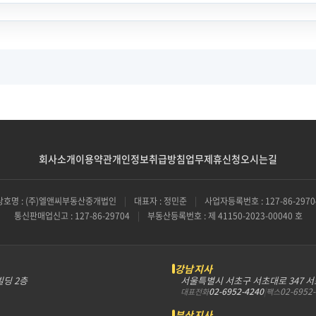
회사소개
이용약관
개인정보취급방침
업무제휴신청
오시는길
상호명 : (주)엘앤씨부동산중개법인
|
대표자 : 정민준
|
사업자등록번호 : 127-86-2970
통신판매업신고 : 127-86-29704
|
부동산등록번호 : 제 41150-2023-00040 호
강남지사
빌딩 2층
서울특별시 서초구 서초대로 347 
02-6952-4240
|
02-6952
대표전화
팩스
부산지사