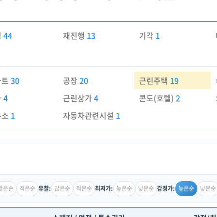
경
44
재진행
13
기각
1
파트
30
공장
20
근린주택
19
가
4
근린상가
4
콘도(호텔)
2
유소
1
자동차관련시설
1
많은순
적은순
많은순
적은순
높은순
낮은순
높은순
낮은순
유찰:
최저가:
감정가: