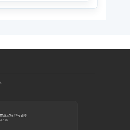
4
서초크로바타워 6층
-4230