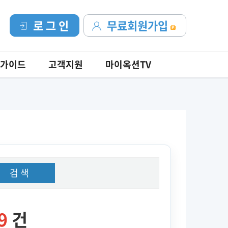
로 그 인
무료회원가입
가이드
고객지원
마이옥션TV
검 색
9
건