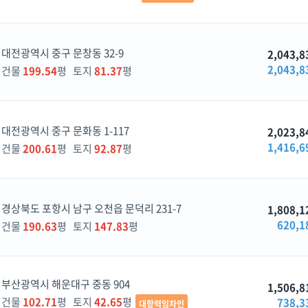
대전광역시 중구 문창동 32-9
2,043,8
2,043,8
건물
199.54
평 토지
81.37
평
대전광역시 중구 문화동 1-117
2,023,8
1,416,6
건물
200.61
평 토지
92.87
평
경상북도 포항시 남구 오천읍 문덕리 231-7
1,808,1
620,1
건물
190.63
평 토지
147.83
평
부산광역시 해운대구 중동 904
1,506,8
건물
102.71
평 토지
42.65
평
738,3
대항력임차인