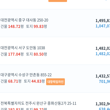
대전광역시 중구 대사동 250-20
1,495,8
1,047,0
건물
148.72
평 토지
99.83
평
대전광역시 서구 도안동 1038
1,482,0
1,482,0
건물
177.04
평 토지
80.50
평
대구광역시 수성구 만촌동 855-22
1,432,5
건물
68.71
평 토지
44.83
평
701,9
대항력임차인
전북특별자치도 전주시 완산구 중화산동2가 25-11
1,302,9
638,4
건물
192.81
평 토지
99.22
평