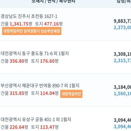
소재지 / 면적 / 특수권리
감정/
경상남도 진주시 초전동 1627-1
9,883,7
건물
1,341.75
평 토지
477.16
평
2,373,0
대항력임차인 임차권등기 선순위전세권
대전광역시 동구 홍도동 71-6 외 1필지
3,308,1
2,315,7
건물
356.80
평 토지
176.60
평
부산광역시 해운대구 반여동 890-7 외 1필지
3,184,0
건물
315.85
평 토지
114.04
평
1,560,1
대항력임차인
대전광역시 유성구 궁동 401-1 외 1필지
3,094,4
3,094,4
건물
226.64
평 토지
113.47
평