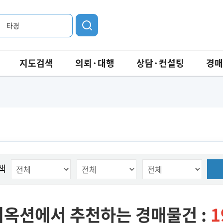
타경
지도검색
의뢰·대행
상담·컨설팅
경매
색
옥션에서 추천하는 경매물건 :
1