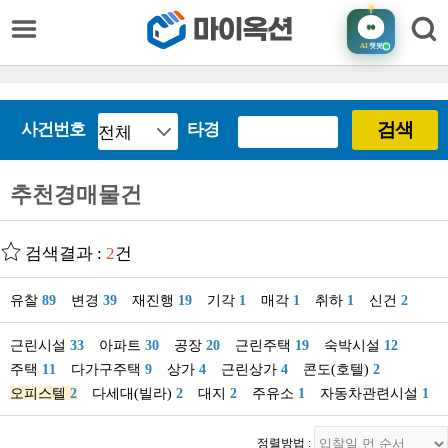
AI
챗봇
검색
사건번호
타경
추천경매물건
검색결과 :
2
건
유찰
89
변경
39
재진행
19
기각
1
매각
1
취하
1
신건
2
근린시설
33
아파트
30
공장
20
근린주택
19
숙박시설
12
주택
11
다가구주택
9
상가
4
근린상가
4
콘도(호텔)
2
오피스텔
2
다세대(빌라)
2
대지
2
주유소
1
자동차관련시설
1
정렬방법 :