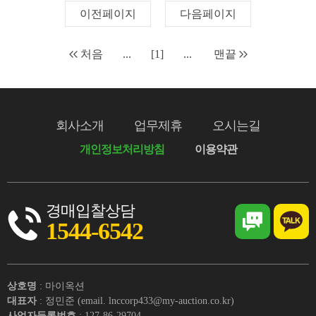
이전페이지
다음페이지
처음
...
[1]
...
맨끝
회사소개
업무제휴
오시는길
개인정보처리방침
이용약관
경매입찰상담
1544-6542
상호명
: 마이옥션
대표자
: 정민준 (email. lnccorp433@my-auction.co.kr)
사업자등록번호
: 127-86-29704