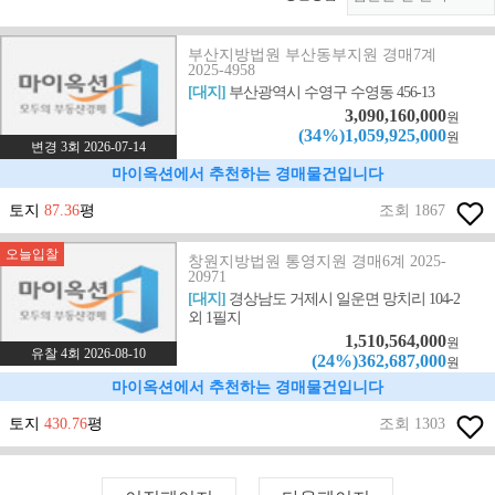
부산지방법원 부산동부지원 경매7계
2025-4958
[대지]
부산광역시 수영구 수영동 456-13
3,090,160,000
원
(34%)1,059,925,000
원
변경 3회 2026-07-14
마이옥션에서 추천하는 경매물건입니다
토지
87.36
평
조회 1867
오늘입찰
창원지방법원 통영지원 경매6계 2025-
20971
[대지]
경상남도 거제시 일운면 망치리 104-2
외 1필지
1,510,564,000
원
유찰 4회 2026-08-10
(24%)362,687,000
원
마이옥션에서 추천하는 경매물건입니다
토지
430.76
평
조회 1303