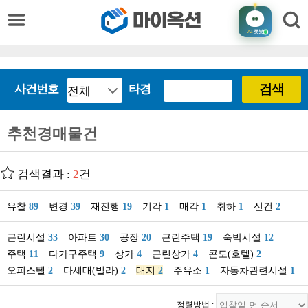
AI
챗봇
검색
사건번호
타경
추천경매물건
검색결과 :
2
건
유찰
89
변경
39
재진행
19
기각
1
매각
1
취하
1
신건
2
근린시설
33
아파트
30
공장
20
근린주택
19
숙박시설
12
주택
11
다가구주택
9
상가
4
근린상가
4
콘도(호텔)
2
오피스텔
2
다세대(빌라)
2
대지
2
주유소
1
자동차관련시설
1
정렬방법 :