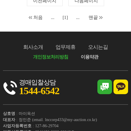
이전페이지
다음페이지
처음
...
[1]
...
맨끝
회사소개
업무제휴
오시는길
개인정보처리방침
이용약관
경매입찰상담
1544-6542
상호명
: 마이옥션
대표자
: 정민준 (email. lnccorp433@my-auction.co.kr)
사업자등록번호
: 127-86-29704