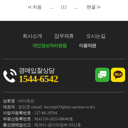
처음
...
[1]
...
맨끝
회사소개
업무제휴
오시는길
개인정보처리방침
이용약관
경매입찰상담
1544-6542
상호명
: 마이옥션
대표자
: 정민준 (email. lnccorp433@my-auction.co.kr)
사업자등록번호
: 127-86-29704
부동산등록번호
: 제41150-2023-00040호
통신판매업신고
: 제2011-경기의정부-0312호