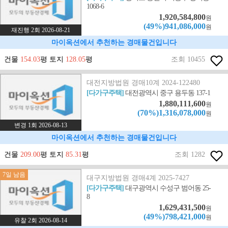
1068-6
1,920,584,800
원
(49%)941,086,000
원
재진행 2회 2026-08-21
마이옥션에서 추천하는 경매물건입니다
건물
154.03
평 토지
128.05
평
조회 10455
대전지방법원 경매10계 2024-122480
[다가구주택]
대전광역시 중구 용두동 137-1
1,880,111,600
원
(70%)1,316,078,000
원
변경 1회 2026-08-13
마이옥션에서 추천하는 경매물건입니다
건물
209.00
평 토지
85.31
평
조회 1282
7일 남음
대구지방법원 경매4계 2025-7427
[다가구주택]
대구광역시 수성구 범어동 25-
8
1,629,431,500
원
(49%)798,421,000
원
유찰 2회 2026-08-14