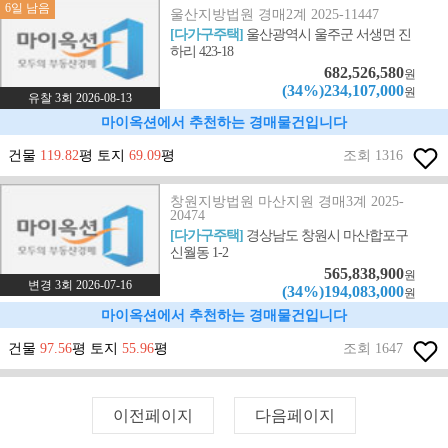
6일 남음
울산지방법원 경매2계 2025-11447
[다가구주택]
울산광역시 울주군 서생면 진
하리 423-18
682,526,580
원
(34%)234,107,000
원
유찰 3회 2026-08-13
마이옥션에서 추천하는 경매물건입니다
건물
119.82
평 토지
69.09
평
조회 1316
창원지방법원 마산지원 경매3계 2025-
20474
[다가구주택]
경상남도 창원시 마산합포구
신월동 1-2
565,838,900
원
변경 3회 2026-07-16
(34%)194,083,000
원
마이옥션에서 추천하는 경매물건입니다
건물
97.56
평 토지
55.96
평
조회 1647
이전페이지
다음페이지