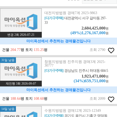
대전지방법원 경매7계 2023-9863
[다가구주택]
대전광역시 서구 갈마동 297-
33
2,604,425,000
원
(49%)1,276,167,000
원
변경 2회 2026-07-21
마이옥션에서 추천하는 경매물건입니다
건물
204.77
평 토지
135.25
평
조회 2790
31일 남음
창원지방법원 진주지원 경매3계 2025-
30777
[다가구주택]
경상남도 진주시 하대동 604-5
1,923,471,000
원
(34%)659,751,000
원
재진행 3회 2026-09-07
마이옥션에서 추천하는 경매물건입니다
건물
188.64
평 토지
108.60
평
조회 2099
14일 남음
수원지방법원 경매12계 2023-12349
[다가구주택]
경기도 용인시 기흥구 영덕동