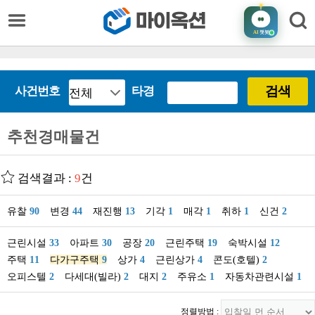
AI
챗봇
검색
사건번호
타경
추천경매물건
검색결과 :
9
건
유찰
90
변경
44
재진행
13
기각
1
매각
1
취하
1
신건
2
근린시설
33
아파트
30
공장
20
근린주택
19
숙박시설
12
주택
11
다가구주택
9
상가
4
근린상가
4
콘도(호텔)
2
오피스텔
2
다세대(빌라)
2
대지
2
주유소
1
자동차관련시설
1
정렬방법 :