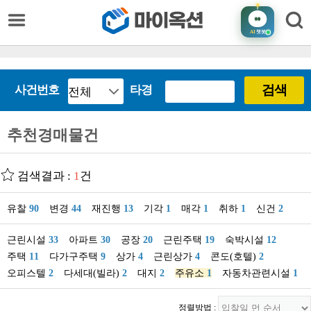
AI
챗봇
검색
사건번호
타경
추천경매물건
검색결과 :
1
건
유찰
90
변경
44
재진행
13
기각
1
매각
1
취하
1
신건
2
근린시설
33
아파트
30
공장
20
근린주택
19
숙박시설
12
주택
11
다가구주택
9
상가
4
근린상가
4
콘도(호텔)
2
오피스텔
2
다세대(빌라)
2
대지
2
주유소
1
자동차관련시설
1
정렬방법 :