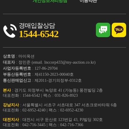
개인정보처리방침
이용약관
경매입찰상담
1544-6542
상호명
: 마이옥션
대표자
: 정민준 (email. lnccorp433@my-auction.co.kr)
사업자등록번호
: 127-86-29704
부동산등록번호
: 제41150-2023-00040호
통신판매업신고
: 제2011-경기의정부-0312호
본사
: 경기도 의정부시 녹양로 41 (가능동) 풍전빌딩 2층
대표전화 : 1544-6542 | 팩스 : 031-826-8923
강남지사
: 서울특별시 서초구 서초대로 347 서초크로바타워 6층
대표전화 : 02-6952-4240 | 팩스 : 02-6952-4230
대전지사
: 대전시 서구 둔산로 123번길 43, PJ빌딩 302호
대표전화 : 042-716-3445 | 팩스 : 042-716-7366