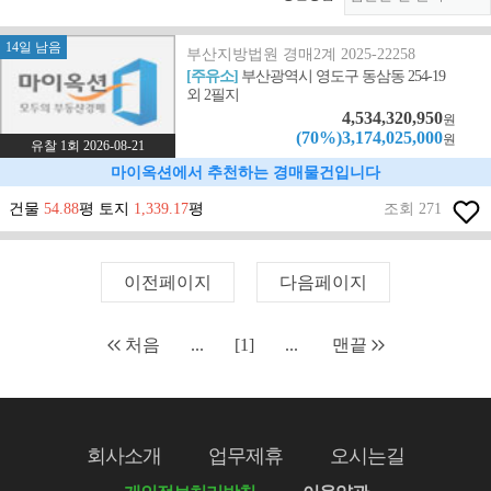
14일 남음
부산지방법원 경매2계 2025-22258
[주유소]
부산광역시 영도구 동삼동 254-19
외 2필지
4,534,320,950
원
(70%)3,174,025,000
원
유찰 1회 2026-08-21
마이옥션에서 추천하는 경매물건입니다
건물
54.88
평 토지
1,339.17
평
조회 271
이전페이지
다음페이지
처음
...
[1]
...
맨끝
회사소개
업무제휴
오시는길