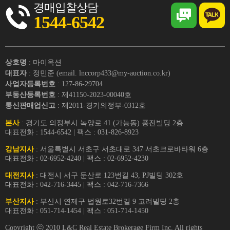
경매입찰상담
1544-6542
상호명
: 마이옥션
대표자
: 정민준 (email. lnccorp433@my-auction.co.kr)
사업자등록번호
: 127-86-29704
부동산등록번호
: 제41150-2023-00040호
통신판매업신고
: 제2011-경기의정부-0312호
본사
: 경기도 의정부시 녹양로 41 (가능동) 풍전빌딩 2층
대표전화 : 1544-6542 | 팩스 : 031-826-8923
강남지사
: 서울특별시 서초구 서초대로 347 서초크로바타워 6층
대표전화 : 02-6952-4240 | 팩스 : 02-6952-4230
대전지사
: 대전시 서구 둔산로 123번길 43, PJ빌딩 302호
대표전화 : 042-716-3445 | 팩스 : 042-716-7366
부산지사
: 부산시 연제구 법원로32번길 9 고려빌딩 2층
대표전화 : 051-714-1454 | 팩스 : 051-714-1450
Copyright ⓒ 2010 L&C Real Estate Brokerage Firm Inc. All rights