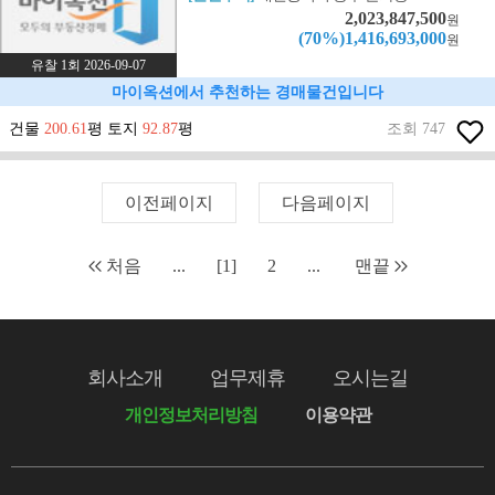
2,023,847,500
원
(70%)1,416,693,000
원
유찰 1회 2026-09-07
마이옥션에서 추천하는 경매물건입니다
건물
200.61
평 토지
92.87
평
조회 747
이전페이지
다음페이지
처음
...
[1]
2
...
맨끝
회사소개
업무제휴
오시는길
개인정보처리방침
이용약관