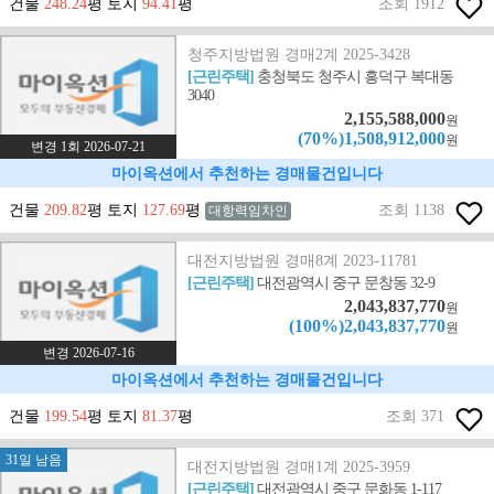
건물
248.24
평 토지
94.41
평
조회 1912
청주지방법원 경매2계 2025-3428
[근린주택]
충청북도 청주시 흥덕구 복대동
3040
2,155,588,000
원
(70%)1,508,912,000
원
변경 1회 2026-07-21
마이옥션에서 추천하는 경매물건입니다
건물
209.82
평 토지
127.69
평
조회 1138
대항력임차인
대전지방법원 경매8계 2023-11781
[근린주택]
대전광역시 중구 문창동 32-9
2,043,837,770
원
(100%)2,043,837,770
원
변경 2026-07-16
마이옥션에서 추천하는 경매물건입니다
건물
199.54
평 토지
81.37
평
조회 371
31일 남음
대전지방법원 경매1계 2025-3959
[근린주택]
대전광역시 중구 문화동 1-117