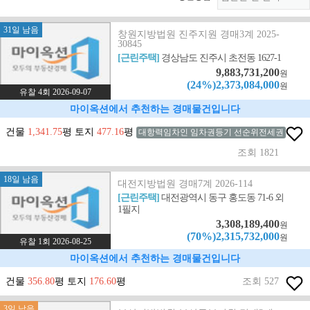
31일 남음
창원지방법원 진주지원 경매3계 2025-
30845
[근린주택]
경상남도 진주시 초전동 1627-1
9,883,731,200
원
(24%)2,373,084,000
원
유찰 4회 2026-09-07
마이옥션에서 추천하는 경매물건입니다
건물
1,341.75
평 토지
477.16
평
대항력임차인 임차권등기 선순위전세권
조회 1821
18일 남음
대전지방법원 경매7계 2026-114
[근린주택]
대전광역시 동구 홍도동 71-6 외
1필지
3,308,189,400
원
(70%)2,315,732,000
원
유찰 1회 2026-08-25
마이옥션에서 추천하는 경매물건입니다
건물
356.80
평 토지
176.60
평
조회 527
3일 남음