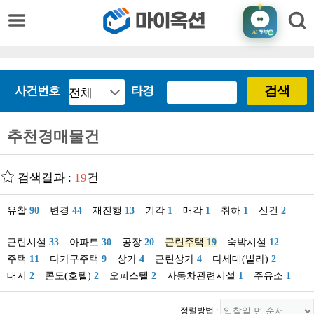
AI
챗봇
검색
사건번호
타경
추천경매물건
검색결과 :
19
건
유찰
90
변경
44
재진행
13
기각
1
매각
1
취하
1
신건
2
근린시설
33
아파트
30
공장
20
근린주택
19
숙박시설
12
주택
11
다가구주택
9
상가
4
근린상가
4
다세대(빌라)
2
대지
2
콘도(호텔)
2
오피스텔
2
자동차관련시설
1
주유소
1
정렬방법 :