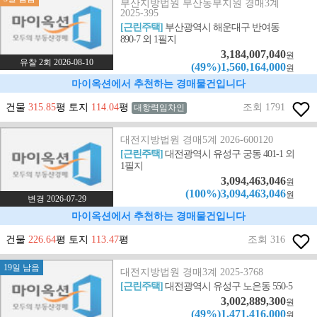
부산지방법원 부산동부지원 경매3계
2025-395
[근린주택]
부산광역시 해운대구 반여동
890-7 외 1필지
3,184,007,040
원
유찰 2회 2026-08-10
(49%)1,560,164,000
원
마이옥션에서 추천하는 경매물건입니다
건물
315.85
평 토지
114.04
평
조회 1791
대항력임차인
대전지방법원 경매5계 2026-600120
[근린주택]
대전광역시 유성구 궁동 401-1 외
1필지
3,094,463,046
원
(100%)3,094,463,046
원
변경 2026-07-29
마이옥션에서 추천하는 경매물건입니다
건물
226.64
평 토지
113.47
평
조회 316
19일 남음
대전지방법원 경매3계 2025-3768
[근린주택]
대전광역시 유성구 노은동 550-5
3,002,889,300
원
(49%)1,471,416,000
원