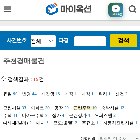
AI
챗봇
검색
사건번호
타경
추천경매물건
검색결과 :
19
건
유찰
90
변경
44
재진행
13
기각
1
매각
1
취하
1
신건
2
근린시설
33
아파트
30
공장
20
근린주택
19
숙박시설
12
주택
11
다가구주택
9
상가
4
근린상가
4
오피스텔
2
다세대(빌라)
2
대지
2
콘도(호텔)
2
주유소
1
자동차관련시설
1
정렬방법 :