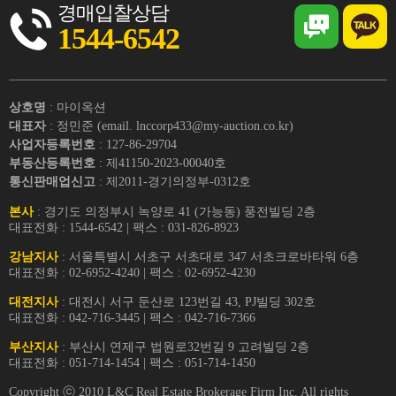
경매입찰상담
1544-6542
상호명
: 마이옥션
대표자
: 정민준 (email. lnccorp433@my-auction.co.kr)
사업자등록번호
: 127-86-29704
부동산등록번호
: 제41150-2023-00040호
통신판매업신고
: 제2011-경기의정부-0312호
본사
: 경기도 의정부시 녹양로 41 (가능동) 풍전빌딩 2층
대표전화 : 1544-6542 | 팩스 : 031-826-8923
강남지사
: 서울특별시 서초구 서초대로 347 서초크로바타워 6층
대표전화 : 02-6952-4240 | 팩스 : 02-6952-4230
대전지사
: 대전시 서구 둔산로 123번길 43, PJ빌딩 302호
대표전화 : 042-716-3445 | 팩스 : 042-716-7366
부산지사
: 부산시 연제구 법원로32번길 9 고려빌딩 2층
대표전화 : 051-714-1454 | 팩스 : 051-714-1450
Copyright ⓒ 2010 L&C Real Estate Brokerage Firm Inc. All rights