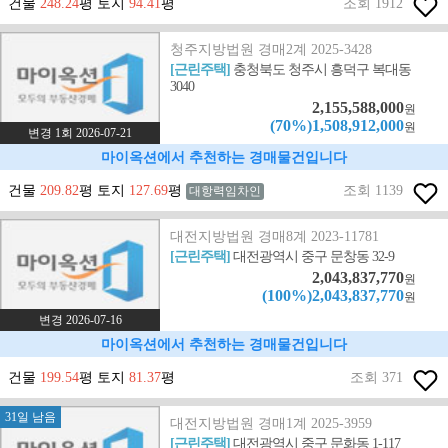
건물
248.24
평 토지
94.41
평
조회 1912
청주지방법원 경매2계 2025-3428
[근린주택]
충청북도 청주시 흥덕구 복대동
3040
2,155,588,000
원
(70%)1,508,912,000
원
변경 1회 2026-07-21
마이옥션에서 추천하는 경매물건입니다
건물
209.82
평 토지
127.69
평
조회 1139
대항력임차인
대전지방법원 경매8계 2023-11781
[근린주택]
대전광역시 중구 문창동 32-9
2,043,837,770
원
(100%)2,043,837,770
원
변경 2026-07-16
마이옥션에서 추천하는 경매물건입니다
건물
199.54
평 토지
81.37
평
조회 371
31일 남음
대전지방법원 경매1계 2025-3959
[근린주택]
대전광역시 중구 문화동 1-117