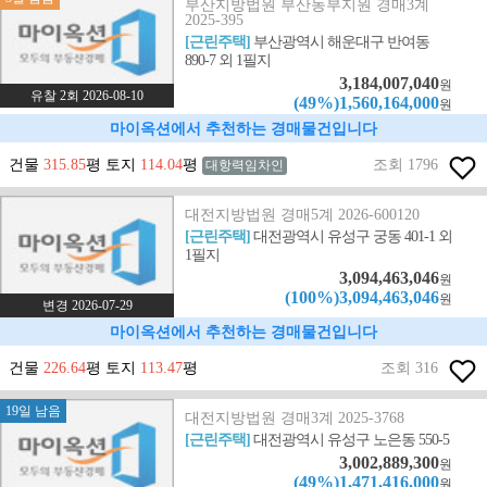
부산지방법원 부산동부지원 경매3계
2025-395
[근린주택]
부산광역시 해운대구 반여동
890-7 외 1필지
3,184,007,040
원
유찰 2회 2026-08-10
(49%)1,560,164,000
원
마이옥션에서 추천하는 경매물건입니다
건물
315.85
평 토지
114.04
평
조회 1796
대항력임차인
대전지방법원 경매5계 2026-600120
[근린주택]
대전광역시 유성구 궁동 401-1 외
1필지
3,094,463,046
원
(100%)3,094,463,046
원
변경 2026-07-29
마이옥션에서 추천하는 경매물건입니다
건물
226.64
평 토지
113.47
평
조회 316
19일 남음
대전지방법원 경매3계 2025-3768
[근린주택]
대전광역시 유성구 노은동 550-5
3,002,889,300
원
(49%)1,471,416,000
원