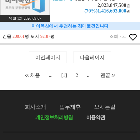
2,023,847,500
원
(70%)1,416,693,000
원
유찰 1회 2026-09-07
마이옥션에서 추천하는 경매물건입니다
건물
200.61
평 토지
92.87
평
조회 751
이전페이지
다음페이지
처음
...
[1]
2
...
맨끝
회사소개
업무제휴
오시는길
개인정보처리방침
이용약관