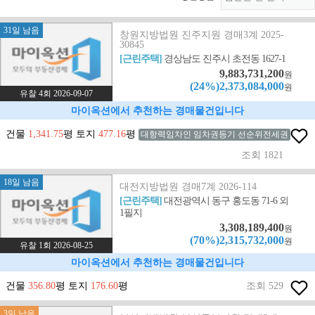
31일 남음
창원지방법원 진주지원 경매3계 2025-
30845
[근린주택]
경상남도 진주시 초전동 1627-1
9,883,731,200
원
(24%)2,373,084,000
원
유찰 4회 2026-09-07
마이옥션에서 추천하는 경매물건입니다
건물
1,341.75
평 토지
477.16
평
대항력임차인 임차권등기 선순위전세권
조회 1821
18일 남음
대전지방법원 경매7계 2026-114
[근린주택]
대전광역시 동구 홍도동 71-6 외
1필지
3,308,189,400
원
(70%)2,315,732,000
원
유찰 1회 2026-08-25
마이옥션에서 추천하는 경매물건입니다
건물
356.80
평 토지
176.60
평
조회 529
3일 남음