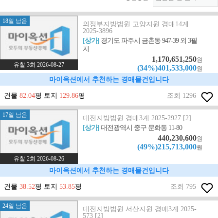
18일 남음
의정부지방법원 고양지원 경매14계
2025-3896
[상가]
경기도 파주시 금촌동 947-39 외 3필
지
1,170,651,250
원
유찰 3회 2026-08-27
(34%)401,533,000
원
마이옥션에서 추천하는 경매물건입니다
건물
82.04
평 토지
129.86
평
조회 1296
17일 남음
대전지방법원 경매3계 2025-2927 [2]
[상가]
대전광역시 중구 문화동 11-80
440,230,600
원
(49%)215,713,000
원
유찰 2회 2026-08-26
마이옥션에서 추천하는 경매물건입니다
건물
38.52
평 토지
53.85
평
조회 795
24일 남음
대전지방법원 서산지원 경매3계 2025-
573 [2]