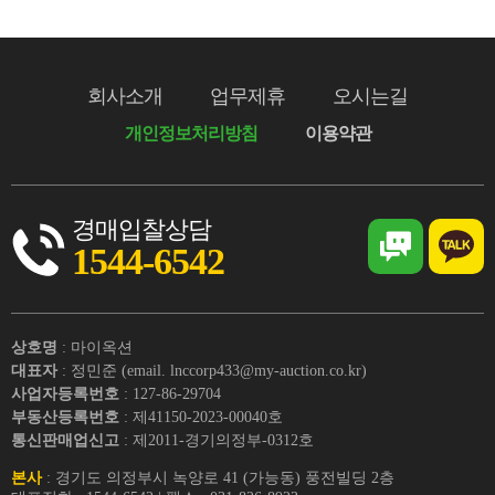
회사소개
업무제휴
오시는길
개인정보처리방침
이용약관
경매입찰상담
1544-6542
상호명
: 마이옥션
대표자
: 정민준 (email. lnccorp433@my-auction.co.kr)
사업자등록번호
: 127-86-29704
부동산등록번호
: 제41150-2023-00040호
통신판매업신고
: 제2011-경기의정부-0312호
본사
: 경기도 의정부시 녹양로 41 (가능동) 풍전빌딩 2층