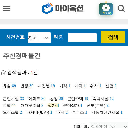
AI
챗봇
검색
사건번호
타경
추천경매물건
검색결과 :
4
건
유찰
89
변경
39
재진행
19
기각
1
매각
1
취하
1
신건
2
근린시설
33
아파트
30
공장
20
근린주택
19
숙박시설
12
주택
11
다가구주택
9
상가
4
근린상가
4
콘도(호텔)
2
오피스텔
2
다세대(빌라)
2
대지
2
주유소
1
자동차관련시설
1
정렬방법 :