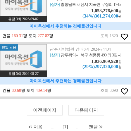
[상가]
충청남도 서산시 지곡면 무장리 1745
1,053,276,600
원
(34%)361,274,000
원
유찰 3회 2026-09-02
마이옥션에서 추천하는 경매물건입니다
건물
160.31
평 토지
277.82
평
조회 1320
18일 남음
광주지방법원 경매8계 2024-74404
[상가]
광주광역시 북구 청풍동 499 외 3필지
1,036,969,920
원
(29%)297,320,000
원
유찰 5회 2026-08-27
마이옥션에서 추천하는 경매물건입니다
건물
80.60
평 토지
489.14
평
조회 3090
이전페이지
다음페이지
처음
...
[1]
...
맨끝