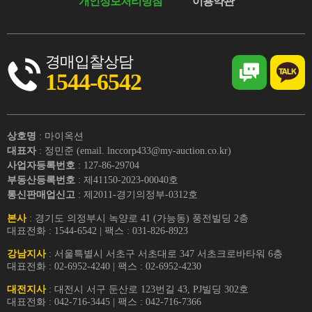
개인정보처리방침
이용약관
경매입찰상담
1544-6542
상호명
: 마이옥션
대표자
: 정민준 (email. lnccorp433@my-auction.co.kr)
사업자등록번호
: 127-86-29704
부동산등록번호
: 제41150-2023-00040호
통신판매업신고
: 제2011-경기의정부-0312호
본사
: 경기도 의정부시 녹양로 41 (가능동) 풍전빌딩 2층
대표전화 : 1544-6542 | 팩스 : 031-826-8923
강남지사
: 서울특별시 서초구 서초대로 347 서초크로바타워 6층
대표전화 : 02-6952-4240 | 팩스 : 02-6952-4230
대전지사
: 대전시 서구 둔산로 123번길 43, PJ빌딩 302호
대표전화 : 042-716-3445 | 팩스 : 042-716-7366