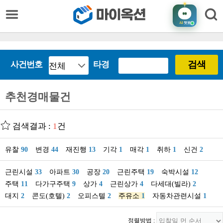
AI
챗봇
검색
사건번호
타경
추천경매물건
검색결과 :
1
건
유찰
90
변경
44
재진행
13
기각
1
매각
1
취하
1
신건
2
근린시설
33
아파트
30
공장
20
근린주택
19
숙박시설
12
주택
11
다가구주택
9
상가
4
근린상가
4
다세대(빌라)
2
대지
2
콘도(호텔)
2
오피스텔
2
주유소
1
자동차관련시설
1
정렬방법 :