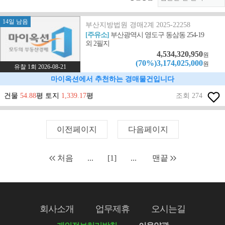
14일 남음
부산지방법원 경매2계 2025-22258
[주유소]
부산광역시 영도구 동삼동 254-19
외 2필지
4,534,320,950
원
(70%)3,174,025,000
원
유찰 1회 2026-08-21
마이옥션에서 추천하는 경매물건입니다
건물
54.88
평 토지
1,339.17
평
조회 274
이전페이지
다음페이지
처음
...
[1]
...
맨끝
회사소개
업무제휴
오시는길