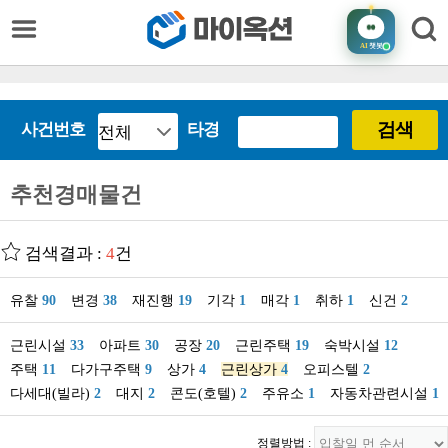
AI
챗봇
검색
사건번호
타경
추천경매물건
검색결과 :
4
건
유찰
90
변경
38
재진행
19
기각
1
매각
1
취하
1
신건
2
근린시설
33
아파트
30
공장
20
근린주택
19
숙박시설
12
주택
11
다가구주택
9
상가
4
근린상가
4
오피스텔
2
다세대(빌라)
2
대지
2
콘도(호텔)
2
주유소
1
자동차관련시설
1
정렬방법 :