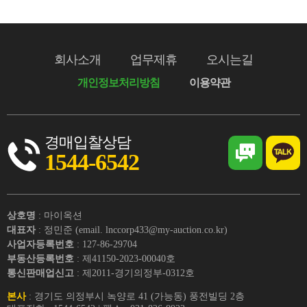
회사소개
업무제휴
오시는길
개인정보처리방침
이용약관
경매입찰상담
1544-6542
상호명
: 마이옥션
대표자
: 정민준 (email. lnccorp433@my-auction.co.kr)
사업자등록번호
: 127-86-29704
부동산등록번호
: 제41150-2023-00040호
통신판매업신고
: 제2011-경기의정부-0312호
본사
: 경기도 의정부시 녹양로 41 (가능동) 풍전빌딩 2층