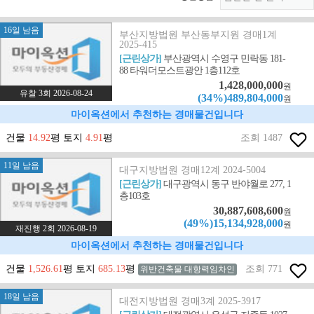
16일 남음
부산지방법원 부산동부지원 경매1계
2025-415
[근린상가]
부산광역시 수영구 민락동 181-
88 타워더모스트광안 1층112호
1,428,000,000
원
유찰 3회 2026-08-24
(34%)489,804,000
원
마이옥션에서 추천하는 경매물건입니다
건물
14.92
평 토지
4.91
평
조회 1487
11일 남음
대구지방법원 경매12계 2024-5004
[근린상가]
대구광역시 동구 반야월로 277, 1
층103호
30,887,608,600
원
(49%)15,134,928,000
원
재진행 2회 2026-08-19
마이옥션에서 추천하는 경매물건입니다
건물
1,526.61
평 토지
685.13
평
조회 771
위반건축물 대항력임차인
18일 남음
대전지방법원 경매3계 2025-3917