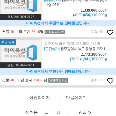
[근린상가]
대전광역시 유성구 지족동 1027-
1 1층105호
1,339,000,000
원
(49%)656,110,000
원
유찰 2회 2026-08-26
마이옥션에서 추천하는 경매물건입니다
건물
40.11
평 토지
56.16
평
조회 414
대항력임차인
34일 남음
광주지방법원 경매10계 2025-33519
[근린상가]
광주광역시 북구 용봉동 1382-1
2,773,380,900
원
(70%)1,941,367,000
원
유찰 1회 2026-09-11
마이옥션에서 추천하는 경매물건입니다
건물
401.89
평 토지
150.65
평
조회 250
대항력임차인
이전페이지
다음페이지
처음
...
[1]
...
맨끝