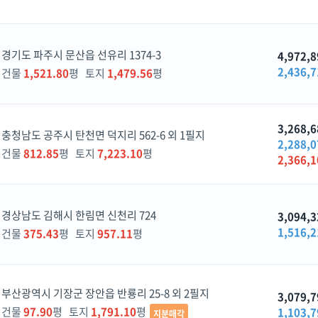
경기도 파주시 문산읍 선유리 1374-3
4,972,8
2,436,7
건물
1,521.80
평 토지
1,479.56
평
3,268,6
충청남도 공주시 탄천면 덕지리 562-6 외 1필지
2,288,0
건물
812.85
평 토지
7,223.10
평
2,366,1
경상남도 김해시 한림면 신천리 724
3,094,3
1,516,2
건물
375.43
평 토지
957.11
평
부산광역시 기장군 장안읍 반룡리 25-8 외 2필지
3,079,7
건물
97.90
평 토지
1,791.10
평
1,103,7
지분매각