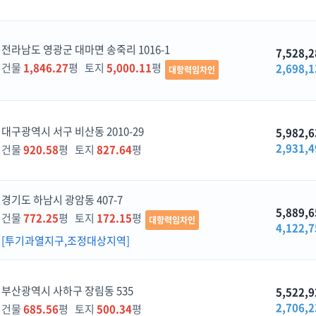
전라남도 영광군 대마면 송죽리 1016-1
7,528,2
건물
1,846.27
평 토지
5,000.11
평
2,698,1
대항력임차인
대구광역시 서구 비산동 2010-29
5,982,6
2,931,4
건물
920.58
평 토지
827.64
평
경기도 하남시 광암동 407-7
5,889,6
건물
772.25
평 토지
172.15
평
대항력임차인
4,122,7
[투기과열지구,조정대상지역]
부산광역시 사하구 장림동 535
5,522,9
2,706,2
건물
685.56
평 토지
500.34
평