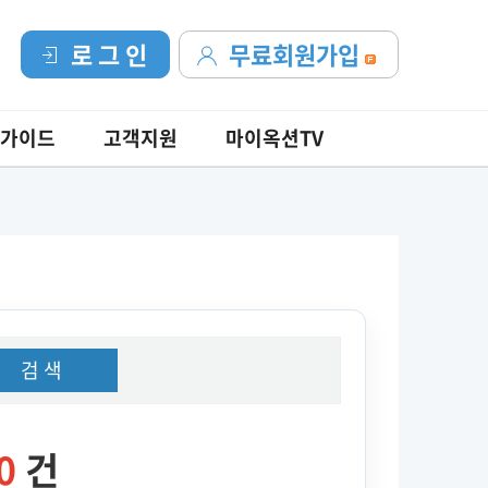
로 그 인
무료회원가입
가이드
고객지원
마이옥션TV
검 색
0
건