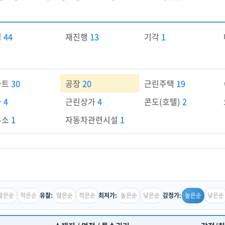
경
44
재진행
13
기각
1
파트
30
공장
20
근린주택
19
가
4
근린상가
4
콘도(호텔)
2
유소
1
자동차관련시설
1
많은순
적은순
많은순
적은순
높은순
낮은순
높은순
낮은순
유찰:
최저가:
감정가: