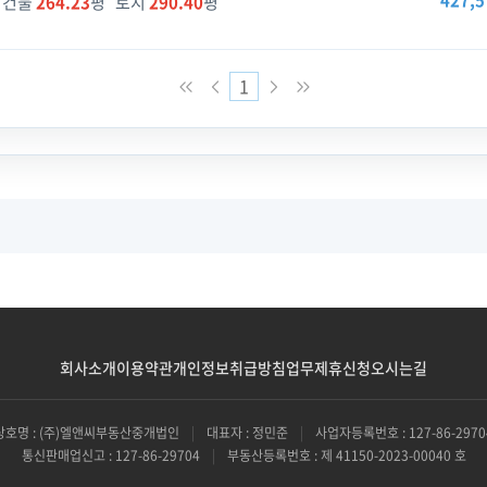
427,5
건물
264.23
평 토지
290.40
평
1
회사소개
이용약관
개인정보취급방침
업무제휴신청
오시는길
상호명 : (주)엘앤씨부동산중개법인
|
대표자 : 정민준
|
사업자등록번호 : 127-86-2970
통신판매업신고 : 127-86-29704
|
부동산등록번호 : 제 41150-2023-00040 호