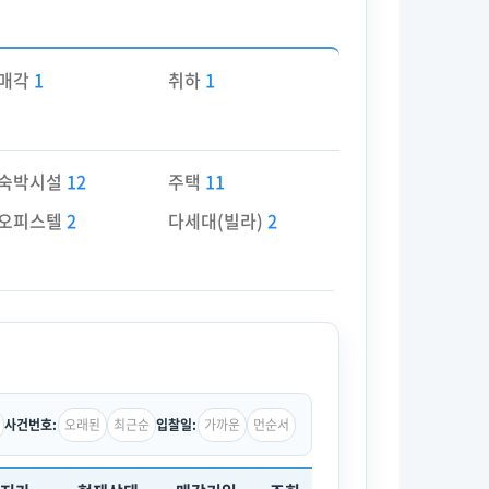
매각
1
취하
1
숙박시설
12
주택
11
오피스텔
2
다세대(빌라)
2
오래된
최근순
가까운
먼순서
사건번호:
입찰일: