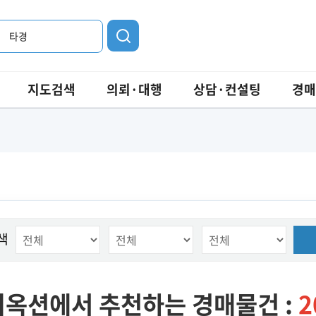
타경
지도검색
의뢰·대행
상담·컨설팅
경매
색
옥션에서 추천하는 경매물건 :
2