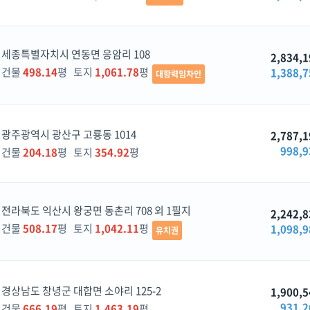
세종특별자치시 연동면 응암리 108
2,834,1
건물
498.14
평 토지
1,061.78
평
1,388,7
대항력임차인
광주광역시 광산구 고룡동 1014
2,787,1
998,9
건물
204.18
평 토지
354.92
평
전라북도 익산시 왕궁면 동촌리 708 외 1필지
2,242,8
건물
508.17
평 토지
1,042.11
평
1,098,9
유치권
경상남도 창녕군 대합면 소야리 125-2
1,900,5
931,2
건물
666.19
평 토지
1,463.19
평