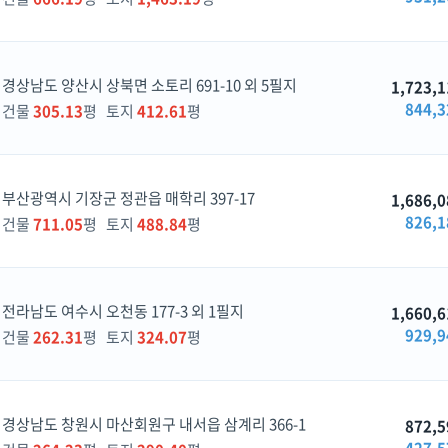
경상남도 양산시 상북면 소토리 691-10 외 5필지
1,723,1
844,3
건물
305.13
평 토지
412.61
평
부산광역시 기장군 정관읍 매학리 397-17
1,686,0
826,1
건물
711.05
평 토지
488.84
평
전라남도 여수시 오천동 177-3 외 1필지
1,660,6
929,9
건물
262.31
평 토지
324.07
평
경상남도 창원시 마산회원구 내서읍 삼계리 366-1
872,5