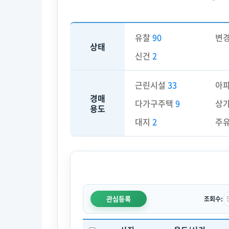
유찰
90
변
상태
신건
2
근린시설
33
아
경매
다가구주택
9
상
용도
대지
2
주
관심등록
조회수: