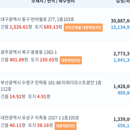
소재지 / 면적 / 특수권리
감정/
대구광역시 동구 반야월로 277, 1층103호
30,887,6
건물
1,526.61
평 토지
685.13
평
15,134,9
위반건축물 대항력임차인
광주광역시 북구 용봉동 1382-1
2,773,3
건물
401.89
평 토지
150.65
평
1,941,3
대항력임차인
부산광역시 수영구 민락동 181-88 타워더모스트광안 1층
1,428,0
112호
489,8
건물
14.92
평 토지
4.91
평
대전광역시 유성구 지족동 1027-1 1층105호
1,339,0
건물
40.11
평 토지
56.16
평
656,1
대항력임차인