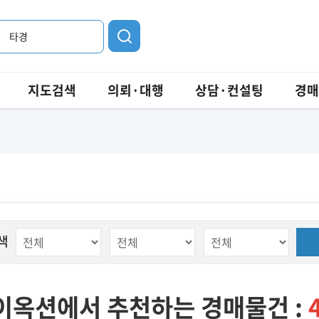
타경
지도검색
의뢰·대행
상담·컨설팅
경매
색
이옥션에서 추천하는 경매물건 :