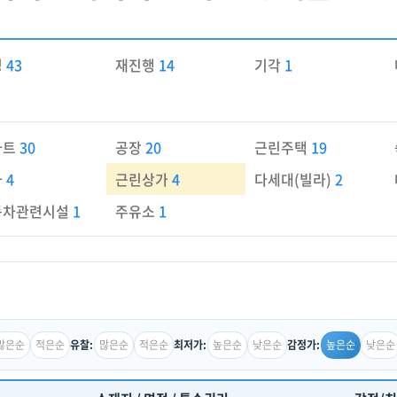
경
43
재진행
14
기각
1
파트
30
공장
20
근린주택
19
가
4
근린상가
4
다세대(빌라)
2
동차관련시설
1
주유소
1
많은순
적은순
많은순
적은순
높은순
낮은순
높은순
낮은순
유찰:
최저가:
감정가: