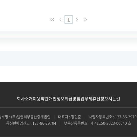
1
회사소개
이용약관
개인정보취급방침
업무제휴신청
오시는길
상호명 : (주)엘앤씨부동산중개법인
|
대표자 : 정민준
|
사업자등록번호 : 127-86-2970
통신판매업신고 : 127-86-29704
|
부동산등록번호 : 제 41150-2023-00040 호