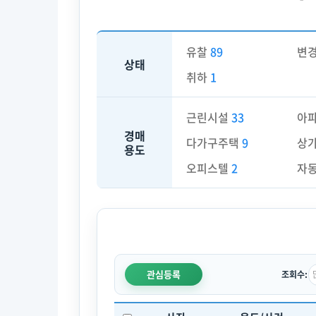
유찰
89
변
상태
취하
1
근린시설
33
아
경매
다가구주택
9
상
용도
오피스텔
2
자
관심등록
조회수: