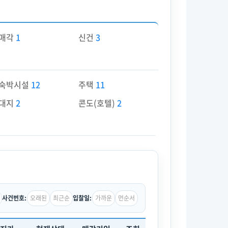
매각
1
신건
3
숙박시설
12
주택
11
대지
2
콘도(호텔)
2
오래된
최근순
가까운
먼순서
사건번호:
입찰일: