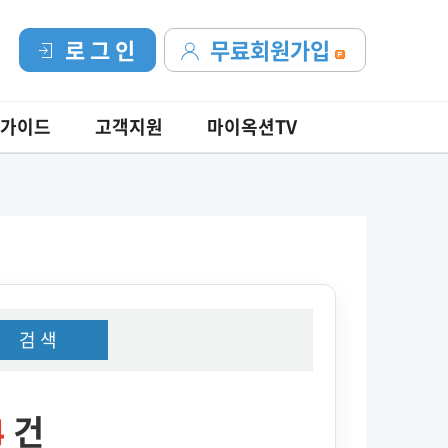
로 그 인
무료회원가입
가이드
고객지원
마이옥션TV
검 색
4
건