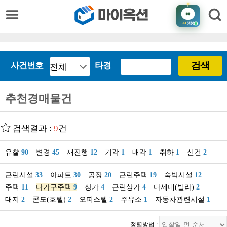
AI
챗봇
검색
사건번호
타경
추천경매물건
검색결과 :
9
건
유찰
90
변경
45
재진행
12
기각
1
매각
1
취하
1
신건
2
근린시설
33
아파트
30
공장
20
근린주택
19
숙박시설
12
주택
11
다가구주택
9
상가
4
근린상가
4
다세대(빌라)
2
대지
2
콘도(호텔)
2
오피스텔
2
주유소
1
자동차관련시설
1
정렬방법 :