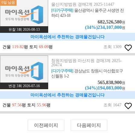
6일 남음
울산지방법원 경매2계 2025-11447
[다가구주택]
울산광역시 울주군 서생면 진
하리 423-18
682,526,580
원
(34%)234,107,000
원
유찰 3회 2026-08-13
마이옥션에서 추천하는 경매물건입니다
건물
119.82
평 토지
69.09
평
조회 1309
창원지방법원 마산지원 경매3계 2025-
20474
[다가구주택]
경상남도 창원시 마산합포구
신월동 1-2
565,838,900
원
변경 3회 2026-07-16
(34%)194,083,000
원
마이옥션에서 추천하는 경매물건입니다
건물
97.56
평 토지
55.96
평
조회 1647
이전페이지
다음페이지