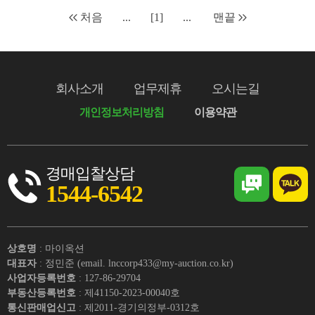
처음
...
[1]
...
맨끝
회사소개
업무제휴
오시는길
개인정보처리방침
이용약관
경매입찰상담
1544-6542
상호명
: 마이옥션
대표자
: 정민준 (email. lnccorp433@my-auction.co.kr)
사업자등록번호
: 127-86-29704
부동산등록번호
: 제41150-2023-00040호
통신판매업신고
: 제2011-경기의정부-0312호