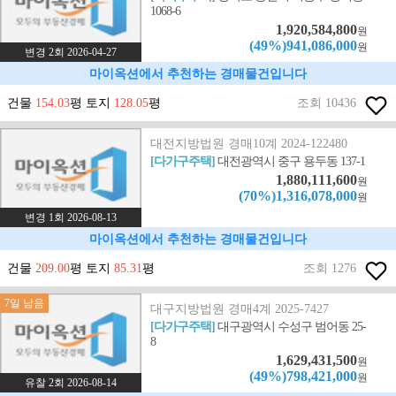
1068-6
1,920,584,800
원
(49%)941,086,000
원
변경 2회 2026-04-27
마이옥션에서 추천하는 경매물건입니다
건물
154.03
평 토지
128.05
평
조회 10436
대전지방법원 경매10계 2024-122480
[다가구주택]
대전광역시 중구 용두동 137-1
1,880,111,600
원
(70%)1,316,078,000
원
변경 1회 2026-08-13
마이옥션에서 추천하는 경매물건입니다
건물
209.00
평 토지
85.31
평
조회 1276
7일 남음
대구지방법원 경매4계 2025-7427
[다가구주택]
대구광역시 수성구 범어동 25-
8
1,629,431,500
원
(49%)798,421,000
원
유찰 2회 2026-08-14