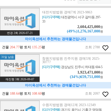
대전지방법원 경매7계 2023-9863
[다가구주택]
대전광역시 서구 갈마동 297-
33
2,604,425,000
원
(49%)1,276,167,000
원
변경 2회 2026-07-21
마이옥션에서 추천하는 경매물건입니다
건물
204.77
평 토지
135.25
평
조회 2788
31일 남음
창원지방법원 진주지원 경매3계 2025-
30777
[다가구주택]
경상남도 진주시 하대동 604-5
1,923,471,000
원
(34%)659,751,000
원
재진행 3회 2026-09-07
마이옥션에서 추천하는 경매물건입니다
건물
188.64
평 토지
108.60
평
조회 2097
수원지방법원 경매12계 2023-12349
[다가구주택]
경기도 용인시 기흥구 영덕동