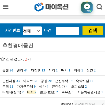
AI
챗봇
검색
사건번호
타경
추천경매물건
검색결과 :
2
건
유찰
90
변경
44
재진행
13
기각
1
매각
1
취하
1
신건
2
근린시설
33
아파트
30
공장
20
근린주택
19
숙박시설
12
주택
11
다가구주택
9
상가
4
근린상가
4
오피스텔
2
다세대(빌라)
2
대지
2
콘도(호텔)
2
주유소
1
자동차관련시설
1
정렬방법 :