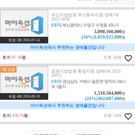
부산지방법원 부산동부지원 경매7계
2025-4958
[대지]
부산광역시 수영구 수영동 456-13
3,090,160,000
원
(34%)1,059,925,000
원
변경 3회 2026-07-14
마이옥션에서 추천하는 경매물건입니다
토지
87.36
평
조회 1849
3일 남음
창원지방법원 통영지원 경매6계 2025-
20971
[대지]
경상남도 거제시 일운면 망치리 104-2
외 1필지
1,510,564,000
원
유찰 4회 2026-08-10
(24%)362,687,000
원
마이옥션에서 추천하는 경매물건입니다
토지
430.76
평
조회 1204