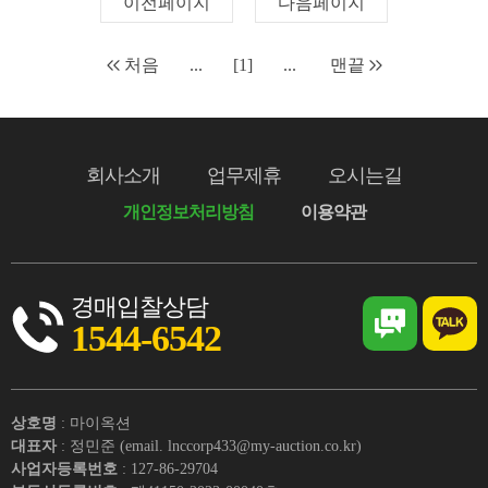
이전페이지
다음페이지
처음
...
[1]
...
맨끝
회사소개
업무제휴
오시는길
개인정보처리방침
이용약관
경매입찰상담
1544-6542
상호명
: 마이옥션
대표자
: 정민준 (email. lnccorp433@my-auction.co.kr)
사업자등록번호
: 127-86-29704