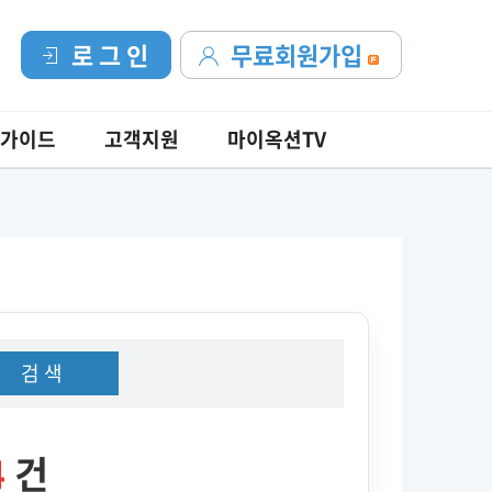
로 그 인
무료회원가입
가이드
고객지원
마이옥션TV
검 색
4
건