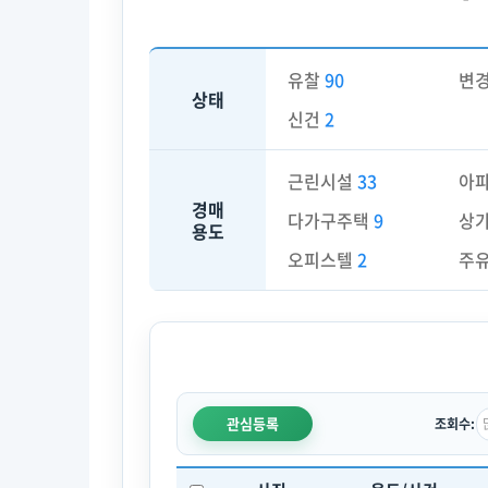
유찰
90
변
상태
신건
2
근린시설
33
아
경매
다가구주택
9
상
용도
오피스텔
2
주
관심등록
조회수: