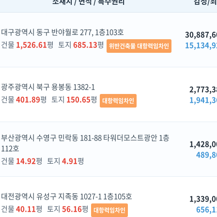
소재지 / 면적 / 특수권리
감정/
대구광역시 동구 반야월로 277, 1층103호
30,887,6
건물
1,526.61
평 토지
685.13
평
15,134,9
위반건축물 대항력임차인
광주광역시 북구 용봉동 1382-1
2,773,3
건물
401.89
평 토지
150.65
평
1,941,3
대항력임차인
부산광역시 수영구 민락동 181-88 타워더모스트광안 1층
1,428,0
112호
489,8
건물
14.92
평 토지
4.91
평
대전광역시 유성구 지족동 1027-1 1층105호
1,339,0
건물
40.11
평 토지
56.16
평
656,1
대항력임차인