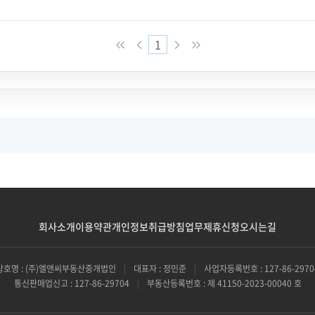
1
회사소개
이용약관
개인정보취급방침
업무제휴신청
오시는길
상호명 : (주)엘앤씨부동산중개법인
|
대표자 : 정민준
|
사업자등록번호 : 127-86-2970
통신판매업신고 : 127-86-29704
|
부동산등록번호 : 제 41150-2023-00040 호