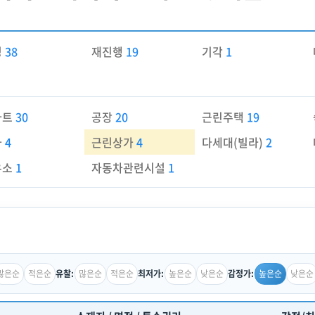
경
38
재진행
19
기각
1
파트
30
공장
20
근린주택
19
가
4
근린상가
4
다세대(빌라)
2
유소
1
자동차관련시설
1
많은순
적은순
많은순
적은순
높은순
낮은순
높은순
낮은순
유찰:
최저가:
감정가: