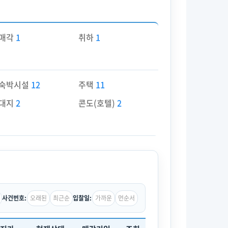
매각
1
취하
1
숙박시설
12
주택
11
대지
2
콘도(호텔)
2
오래된
최근순
가까운
먼순서
사건번호:
입찰일: