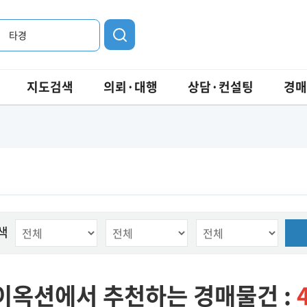
타경
지도검색
의뢰·대행
상담·컨설팅
경매
색
이옥션에서 추천하는 경매물건 :