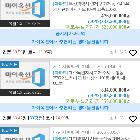
[아파트]
부산광역시 연제구 거제동 714-144
거제유림아시아드 107동 11층1103호
476,000,000
원
(70%)333,200,000
원
유찰 1회 2026-08-26
국토부실거래가 320,000,000
원
공시지가 2~3억
마이옥션에서 추천하는 경매물건입니다
건물
39.59
평 토지
13.95
평
조회 326
16일 남음
제주지방법원 경매3계 2025-1968 [4]
[아파트]
제주특별자치도 제주시 노형동
2585-2 노형이-편한세상 제106동 제6층 제
601호
834,000,000
원
유찰 1회 2026-08-25
(70%)583,800,000
원
국토부실거래가 850,000,000
원
마이옥션에서 추천하는 경매물건입니다
건물
33.47
평 [
39평형
] 토지
24.99
평
조회 331
16일 남음
대전지방법원 경매7계 2026-600567
[아파트]
대전광역시 서구 둔산동 1809 국화