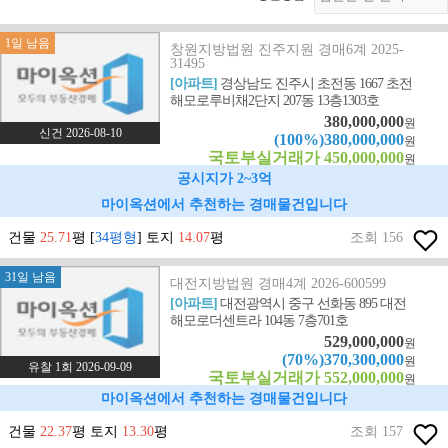
1일 남음
창원지방법원 진주지원 경매6계 2025-
31495
[아파트]
경상남도 진주시 초전동 1667 초전
해모로루비채2단지 207동 13층1303호
380,000,000
원
신건 2026-08-10
(100%)380,000,000
원
국토부실거래가 450,000,000
원
공시지가 2~3억
마이옥션에서 추천하는 경매물건입니다
건물
25.71
평 [
34평형
] 토지
14.07
평
조회 156
31일 남음
대전지방법원 경매4계 2026-600599
[아파트]
대전광역시 중구 선화동 895 대전
해모로더센트라 104동 7층701호
529,000,000
원
(70%)370,300,000
원
유찰 1회 2026-09-09
국토부실거래가 552,000,000
원
마이옥션에서 추천하는 경매물건입니다
건물
22.37
평 토지
13.30
평
조회 157