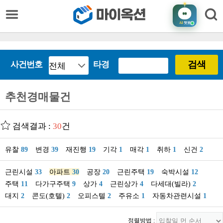
AI
챗봇
검색
사건번호
타경
추천경매물건
검색결과 :
30
건
유찰
89
변경
39
재진행
19
기각
1
매각
1
취하
1
신건
2
근린시설
33
아파트
30
공장
20
근린주택
19
숙박시설
12
주택
11
다가구주택
9
상가
4
근린상가
4
다세대(빌라)
2
대지
2
콘도(호텔)
2
오피스텔
2
주유소
1
자동차관련시설
1
정렬방법 :