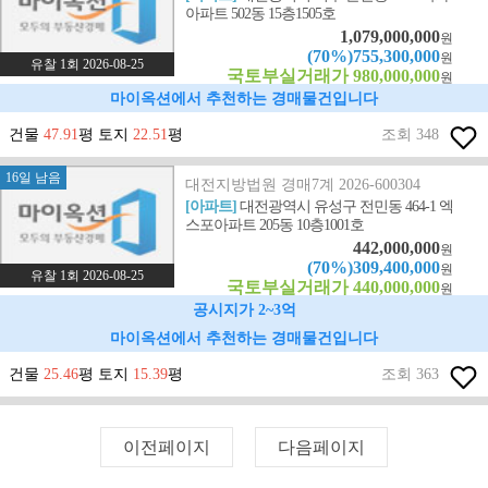
아파트 502동 15층1505호
1,079,000,000
원
(70%)755,300,000
원
유찰 1회 2026-08-25
국토부실거래가 980,000,000
원
마이옥션에서 추천하는 경매물건입니다
건물
47.91
평 토지
22.51
평
조회 348
16일 남음
대전지방법원 경매7계 2026-600304
[아파트]
대전광역시 유성구 전민동 464-1 엑
스포아파트 205동 10층1001호
442,000,000
원
(70%)309,400,000
원
유찰 1회 2026-08-25
국토부실거래가 440,000,000
원
공시지가 2~3억
마이옥션에서 추천하는 경매물건입니다
건물
25.46
평 토지
15.39
평
조회 363
이전페이지
다음페이지