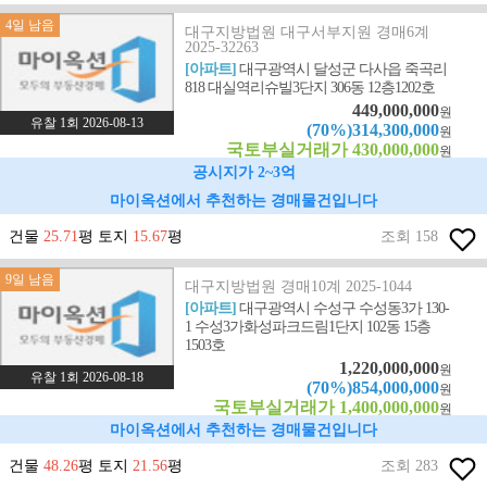
4일 남음
대구지방법원 대구서부지원 경매6계
2025-32263
[아파트]
대구광역시 달성군 다사읍 죽곡리
818 대실역리슈빌3단지 306동 12층1202호
449,000,000
원
유찰 1회 2026-08-13
(70%)314,300,000
원
국토부실거래가 430,000,000
원
공시지가 2~3억
마이옥션에서 추천하는 경매물건입니다
건물
25.71
평 토지
15.67
평
조회 158
9일 남음
대구지방법원 경매10계 2025-1044
[아파트]
대구광역시 수성구 수성동3가 130-
1 수성3가화성파크드림1단지 102동 15층
1503호
1,220,000,000
원
유찰 1회 2026-08-18
(70%)854,000,000
원
국토부실거래가 1,400,000,000
원
마이옥션에서 추천하는 경매물건입니다
건물
48.26
평 토지
21.56
평
조회 283