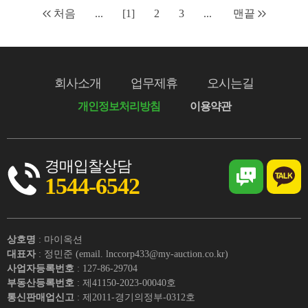
처음
...
[1]
2
3
...
맨끝
회사소개
업무제휴
오시는길
개인정보처리방침
이용약관
경매입찰상담
1544-6542
상호명
: 마이옥션
대표자
: 정민준 (email. lnccorp433@my-auction.co.kr)
사업자등록번호
: 127-86-29704
부동산등록번호
: 제41150-2023-00040호
통신판매업신고
: 제2011-경기의정부-0312호