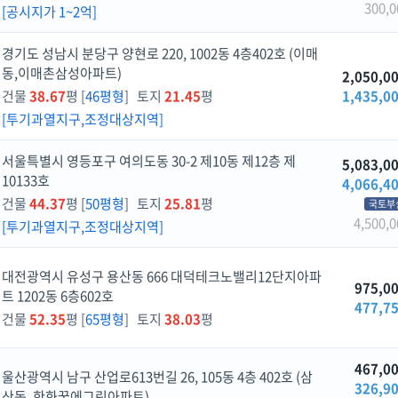
300,0
[공시지가 1~2억]
경기도 성남시 분당구 양현로 220, 1002동 4층402호 (이매
동,이매촌삼성아파트)
2,050,0
건물
38.67
평 [
46평형
] 토지
21.45
평
1,435,0
[투기과열지구,조정대상지역]
서울특별시 영등포구 여의도동 30-2 제10동 제12층 제
5,083,0
10133호
4,066,4
건물
44.37
평 [
50평형
] 토지
25.81
평
국토부
4,500,0
[투기과열지구,조정대상지역]
대전광역시 유성구 용산동 666 대덕테크노밸리12단지아파
975,0
트 1202동 6층602호
477,7
건물
52.35
평 [
65평형
] 토지
38.03
평
467,0
울산광역시 남구 산업로613번길 26, 105동 4층 402호 (삼
326,9
산동, 한화꿈에그린아파트)