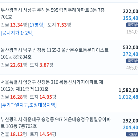
부산광역시 사상구 주례동 595 럭키주례아파트 3동 7층
222,0
701호
155,4
건물
13.34
평 [
17평형
] 토지
7.53
평
국토부
184,0
[공시지가 1~2억]
532,0
울산광역시 남구 신정동 1165-3 울산문수로동문디이스트
372,4
101동 8층804호
국토부
건물
22.61
평 토지
3.87
평
465,0
서울특별시 양천구 신정동 310 목동신시가지아파트 제
1012동 제11층 제1101호
1,582,0
건물
16.28
평 토지
14.95
평
1,012,4
[투기과열지구,조정대상지역]
부산광역시 해운대구 송정동 947 해운대송정우림필유아파
292,0
트 103동 7층702호
204,4
건물
18.12
평 토지
14.54
평
국토부