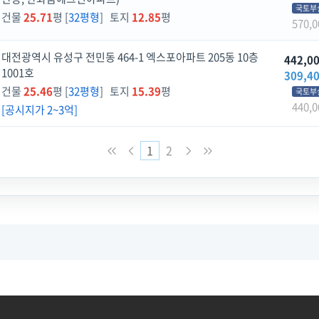
국토부
건물
25.71
평 [
32평형
] 토지
12.85
평
570,0
대전광역시 유성구 전민동 464-1 엑스포아파트 205동 10층
442,0
1001호
309,4
건물
25.46
평 [
32평형
] 토지
15.39
평
국토부
440,0
[공시지가 2~3억]
1
2