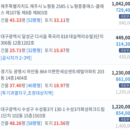
1,042,0
제주특별자치도 제주시 노형동 2585-1 노형중흥에스-클래
729,4
스 제107동 제8층 제803호
국토부
건물
45.33
평 [
53평형
] 토지
33.11
평
840,0
대구광역시 달성군 다사읍 죽곡리 818 대실역리슈빌3단지
449,0
306동 12층1202호
314,3
건물
25.71
평 [
32평형
] 토지
15.67
평
국토부
430,0
[공시지가 2~3억]
경기도 광명시 하안동 864 이편한세상센트레빌아파트 203
1,230,0
동 14층1404호
861,0
건물
37.40
평 [
46평형
] 토지
18.97
평
국토부
1,295,0
[투기과열지구,조정대상지역]
1,220,0
대구광역시 수성구 수성동3가 130-1 수성3가화성파크드림
854,0
1단지 102동 15층1503호
국토부
건물
48.26
평 [
58평형
] 토지
21.56
평
1,400,0