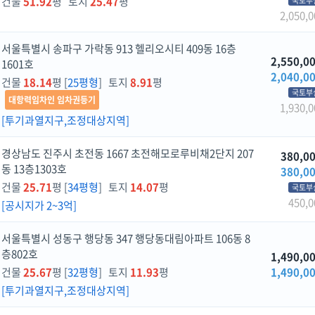
건물
51.92
평 토지
25.47
평
국토부
2,050,0
서울특별시 송파구 가락동 913 헬리오시티 409동 16층
2,550,0
1601호
2,040,0
건물
18.14
평 [
25평형
] 토지
8.91
평
국토부
대항력임차인 임차권등기
1,930,0
[투기과열지구,조정대상지역]
경상남도 진주시 초전동 1667 초전해모로루비채2단지 207
380,0
동 13층1303호
380,0
건물
25.71
평 [
34평형
] 토지
14.07
평
국토부
450,0
[공시지가 2~3억]
서울특별시 성동구 행당동 347 행당동대림아파트 106동 8
층802호
1,490,0
건물
25.67
평 [
32평형
] 토지
11.93
평
1,490,0
[투기과열지구,조정대상지역]