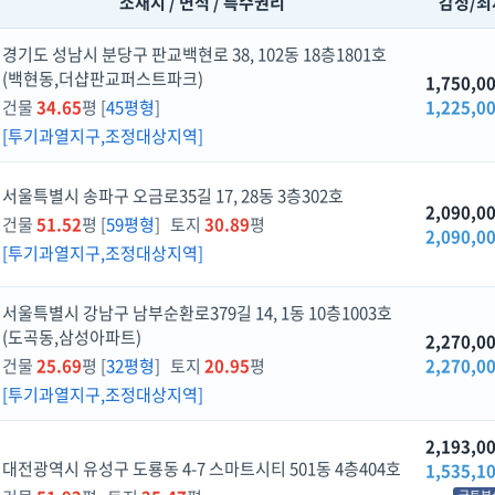
소재지 / 면적 / 특수권리
감정/최
경기도 성남시 분당구 판교백현로 38, 102동 18층1801호
(백현동,더샵판교퍼스트파크)
1,750,0
건물
34.65
평 [
45평형
]
1,225,0
[투기과열지구,조정대상지역]
서울특별시 송파구 오금로35길 17, 28동 3층302호
2,090,0
건물
51.52
평 [
59평형
] 토지
30.89
평
2,090,0
[투기과열지구,조정대상지역]
서울특별시 강남구 남부순환로379길 14, 1동 10층1003호
(도곡동,삼성아파트)
2,270,0
건물
25.69
평 [
32평형
] 토지
20.95
평
2,270,0
[투기과열지구,조정대상지역]
2,193,0
대전광역시 유성구 도룡동 4-7 스마트시티 501동 4층404호
1,535,1