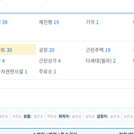
경
39
재진행
19
기각
1
파트
30
공장
20
근린주택
19
가
4
근린상가
4
다세대(빌라)
2
동차관련시설
1
주유소
1
많은순
적은순
많은순
적은순
높은순
낮은순
높은순
낮은순
유찰:
최저가:
감정가: