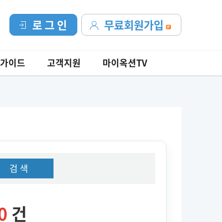
로 그 인
무료회원가입
가이드
고객지원
마이옥션TV
검 색
0
건