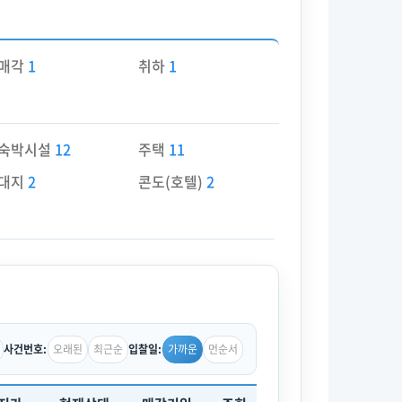
매각
1
취하
1
숙박시설
12
주택
11
대지
2
콘도(호텔)
2
오래된
최근순
가까운
먼순서
사건번호:
입찰일: