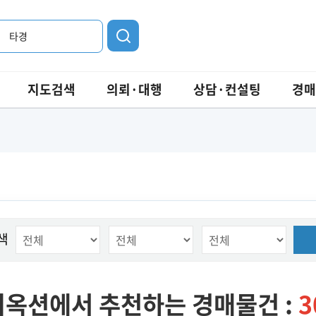
타경
지도검색
의뢰·대행
상담·컨설팅
경매
색
옥션에서 추천하는 경매물건 :
3