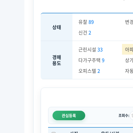
유찰
89
변
상태
신건
2
근린시설
33
아
경매
다가구주택
9
상
용도
오피스텔
2
자
관심등록
조회수: