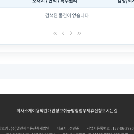
소재지 / 면적 / 특수권리
감정/최
검색된 물건이 없습니다
회사소개
이용약관
개인정보취급방침
업무제휴신청
오시는길
상호명 : (주)엘앤씨부동산중개법인
|
대표자 : 정민준
|
사업자등록번호 : 127-86-2970