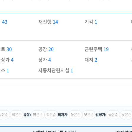
경
43
재진행
14
기각
1
파트
30
공장
20
근린주택
19
린상가
4
상가
4
대지
2
유소
1
자동차관련시설
1
많은순
적은순
많은순
적은순
높은순
낮은순
높은순
낮은순
유찰:
최저가:
감정가: