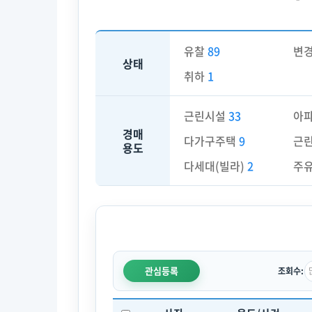
유찰
89
변
상태
취하
1
근린시설
33
아
경매
다가구주택
9
근
용도
다세대(빌라)
2
주
관심등록
조회수: