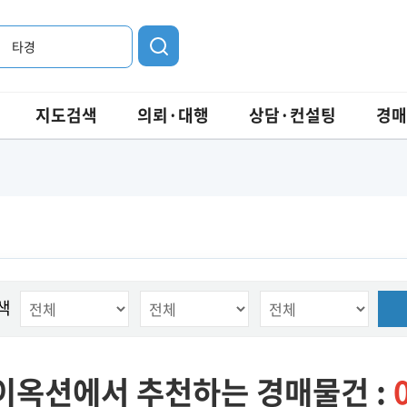
타경
지도검색
의뢰·대행
상담·컨설팅
경매
색
이옥션에서 추천하는 경매물건 :