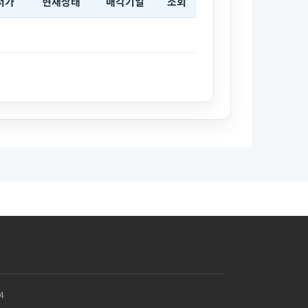
저가
현재상태
매각기일
조회
4