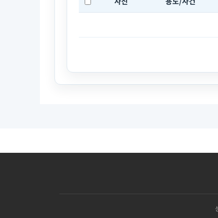
사진
용도/사건