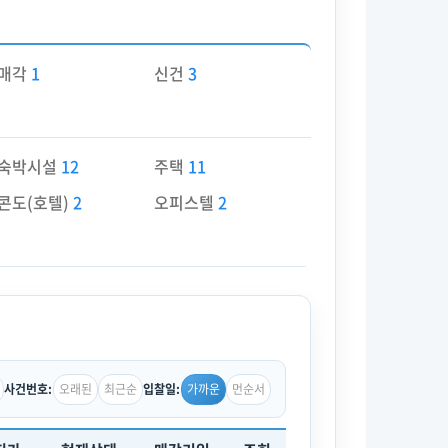
매각
1
신건
3
숙박시설
12
주택
11
콘도(호텔)
2
오피스텔
2
오래된
최근순
가까운
먼순서
사건번호:
입찰일: