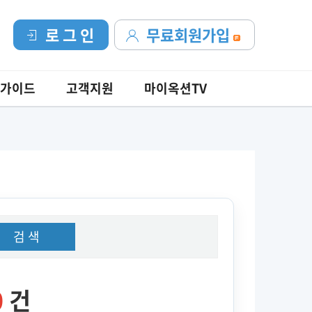
로 그 인
무료회원가입
가이드
고객지원
마이옥션TV
검 색
0
건