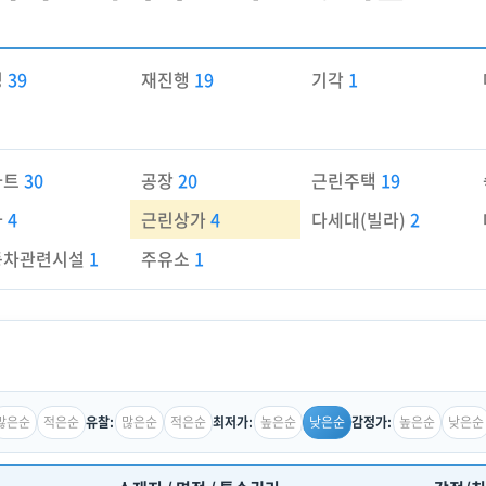
경
39
재진행
19
기각
1
파트
30
공장
20
근린주택
19
가
4
근린상가
4
다세대(빌라)
2
동차관련시설
1
주유소
1
많은순
적은순
많은순
적은순
높은순
낮은순
높은순
낮은순
유찰:
최저가:
감정가: