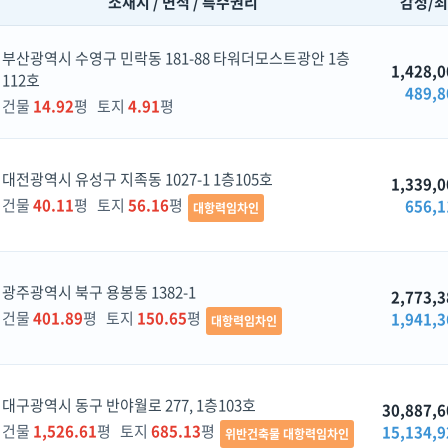
소재지 / 면적 / 특수권리
감정/
부산광역시 수영구 민락동 181-88 타워더모스트광안 1층
1,428,0
112호
489,8
건물
14.92
평 토지
4.91
평
대전광역시 유성구 지족동 1027-1 1층105호
1,339,0
건물
40.11
평 토지
56.16
평
656,1
대항력임차인
광주광역시 북구 용봉동 1382-1
2,773,3
건물
401.89
평 토지
150.65
평
1,941,3
대항력임차인
대구광역시 동구 반야월로 277, 1층103호
30,887,6
건물
1,526.61
평 토지
685.13
평
15,134,9
위반건축물 대항력임차인