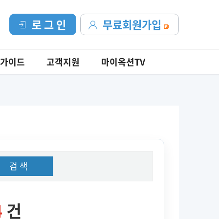
로 그 인
무료회원가입
가이드
고객지원
마이옥션TV
검 색
4
건