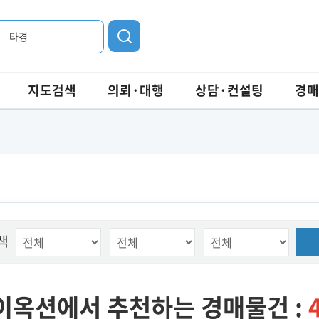
타경
지도검색
의뢰·대행
상담·컨설팅
경매
색
이옥션에서 추천하는 경매물건 :