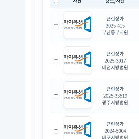
사진
용도/사건
근린상가
2025-415
부산동부지원
근린상가
2025-3917
대전지방법원
근린상가
2025-33519
광주지방법원
근린상가
2024-5004
대구지방법원