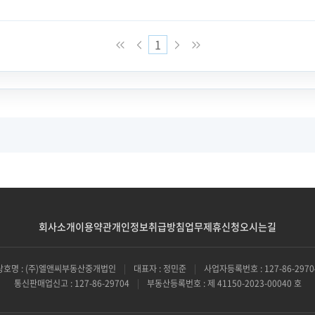
1
회사소개
이용약관
개인정보취급방침
업무제휴신청
오시는길
상호명 : (주)엘앤씨부동산중개법인
|
대표자 : 정민준
|
사업자등록번호 : 127-86-2970
통신판매업신고 : 127-86-29704
|
부동산등록번호 : 제 41150-2023-00040 호