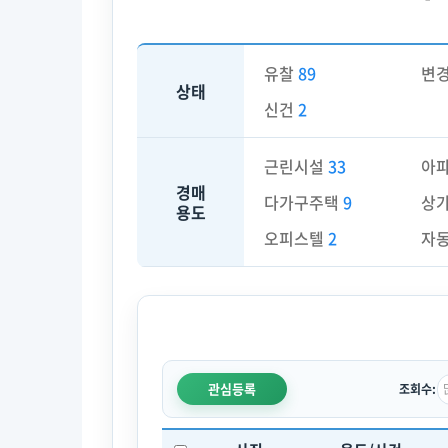
유찰
89
변
상태
신건
2
근린시설
33
아
경매
다가구주택
9
상
용도
오피스텔
2
자
관심등록
조회수: