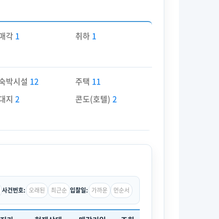
매각
1
취하
1
숙박시설
12
주택
11
대지
2
콘도(호텔)
2
오래된
최근순
가까운
먼순서
사건번호:
입찰일: